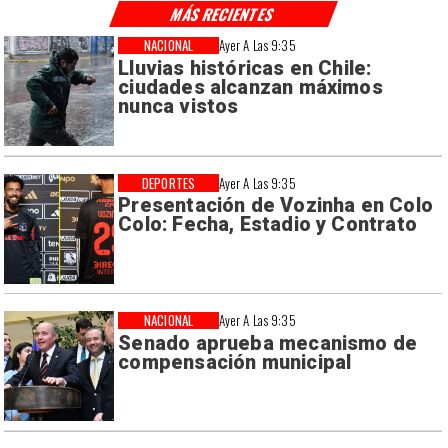
MÁS RECIENTES
NACIONAL
Ayer A Las 9:35
Lluvias históricas en Chile:
ciudades alcanzan máximos
nunca vistos
DEPORTES
Ayer A Las 9:35
Presentación de Vozinha en Colo
Colo: Fecha, Estadio y Contrato
NACIONAL
Ayer A Las 9:35
Senado aprueba mecanismo de
compensación municipal