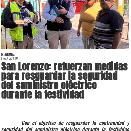
REGIONAL
Hoy A Las 8:18
A
San Lorenzo: refuerzan medidas
para resguardar la seguridad
del suministro eléctrico
durante la festividad
u
s
·
Con el objetivo de resguardar la continuidad y
seguridad del suministro eléctrico durante la festividad