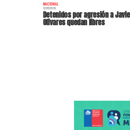
NACIONAL
12/05/2026
Detenidos por agresión a Javie
Olivares quedan libres