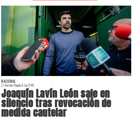
NACIONAL
El Viernes Pasado A Las 12:40
E
Joaquín Lavín León sale en
silencio tras revocación de
medida cautelar