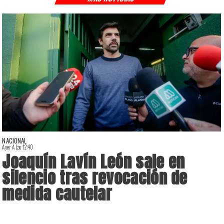
NACIONAL
Ayer A Las 12:40
A
Joaquín Lavín León sale en
silencio tras revocación de
medida cautelar