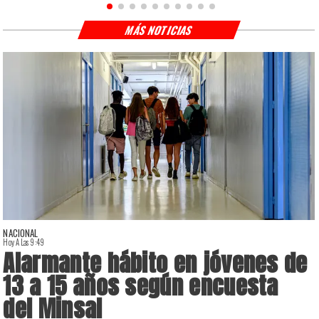
MÁS NOTICIAS
NACIONAL
Hoy A Las 9:49
H
Alarmante hábito en jóvenes de
13 a 15 años según encuesta
del Minsal