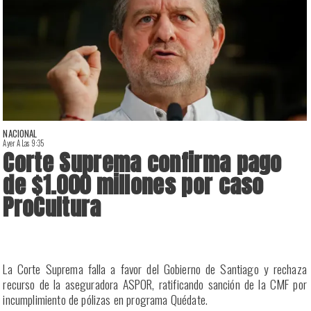
NACIONAL
Ayer A Las 9:35
A
Corte Suprema confirma pago
de $1.000 millones por caso
ProCultura
r
La Corte Suprema falla a favor del Gobierno de Santiago y rechaza
a
recurso de la aseguradora ASPOR, ratificando sanción de la CMF por
incumplimiento de pólizas en programa Quédate.