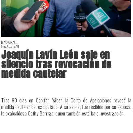
NACIONAL
Hoy A Las 12:40
H
Joaquín Lavín León sale en
silencio tras revocación de
medida cautelar
a
Tras 90 días en Capitán Yáber, la Corte de Apelaciones revocó la
s
medida cautelar del exdiputado. A su salida, fue recibido por su esposa,
la exalcaldesa Cathy Barriga, quien también está bajo investigación.