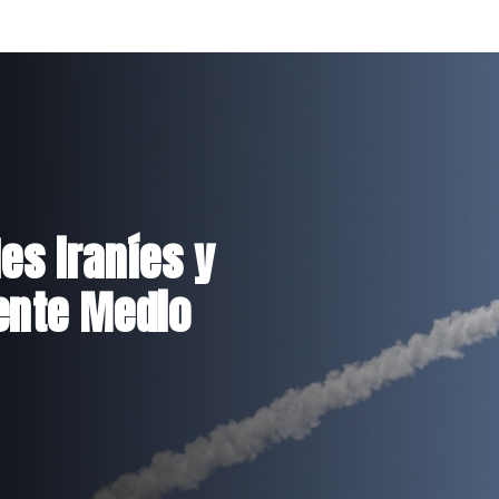
de 100
s de nuevo
s