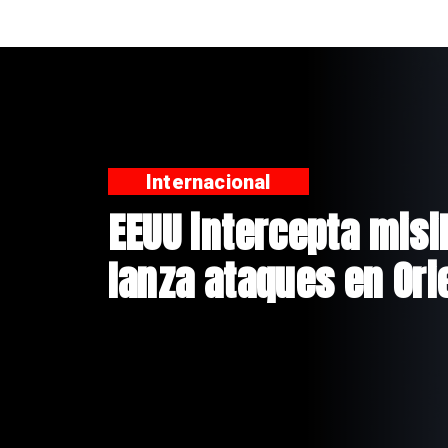
Nacional
Estado venderá más 
propiedades a travé
portal de licitacione