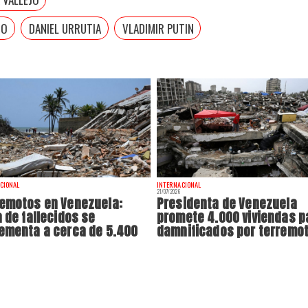
GO
DANIEL URRUTIA
VLADIMIR PUTIN
CIONAL
INTERNACIONAL
21/07/2026
emotos en Venezuela:
Presidenta de Venezuela
a de fallecidos se
promete 4.000 viviendas p
ementa a cerca de 5.400
damnificados por terremo