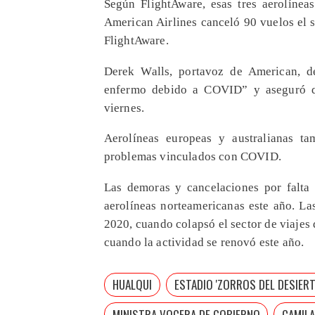
Según FlightAware, esas tres aerolíne
American Airlines canceló 90 vuelos el 
FlightAware.
Derek Walls, portavoz de American, d
enfermo debido a COVID” y aseguró qu
viernes.
Aerolíneas europeas y australianas t
problemas vinculados con COVID.
Las demoras y cancelaciones por falta 
aerolíneas norteamericanas este año. La
2020, cuando colapsó el sector de viajes 
cuando la actividad se renovó este año.
HUALQUI
ESTADIO 'ZORROS DEL DESIER
MINISTRA VOCERA DE GOBIERNO
CAMILA