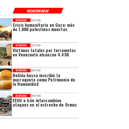
RELACIONADAS
INTERNACIONAL
13/07/2026
Crisis humanitaria en Gaza: más
de 1.000 palestinos muertos
INTERNACIONAL
13/07/2026
Víctimas fatales por terremotos
en Venezuela alcanzan 4.490
INTERNACIONAL
09/07/2026
Bolivia busca inscribir la
marraqueta como Patrimonio de
la Humanidad
INTERNACIONAL
09/07/2026
EEUU e Irán intercambian
ataques en el estrecho de Ormuz