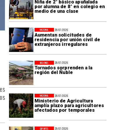
Niña de 2° básico apuñalada
por alumna de 8° en colegio en
medio de una clase
28/07/2026
NACIONAL
Aumentan solicitudes de
residencia por unión civil de
extranjeros irregulares
28/07/2026
REGIONES
Tornados sorprenden a la
región del Ñuble
es
los
28/07/2026
NACIONAL
Ministerio de Agricultura
amplía plazo para agricultores
afectados por temporales
28/07/2026
DEPORTES