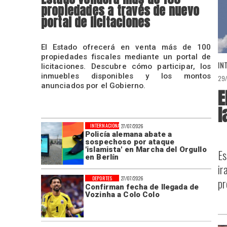
propiedades a través de nuevo
portal de licitaciones
El Estado ofrecerá en venta más de 100
propiedades fiscales mediante un portal de
IN
licitaciones. Descubre cómo participar, los
inmuebles disponibles y los montos
29
anunciados por el Gobierno.
E
l
INTERNACIONAL
27/07/2026
Policía alemana abate a
sospechoso por ataque
'islamista' en Marcha del Orgullo
Es
en Berlín
ir
DEPORTES
27/07/2026
pr
Confirman fecha de llegada de
Vozinha a Colo Colo