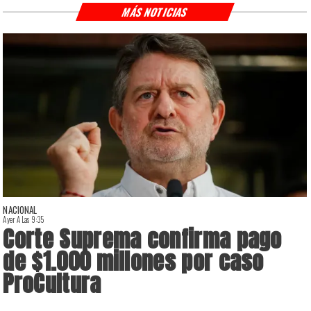
MÁS NOTICIAS
NACIONAL
Ayer A Las 9:35
A
Corte Suprema confirma pago
de $1.000 millones por caso
ProCultura