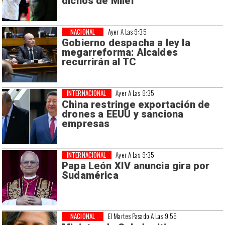
dichos de Milei
NACIONAL
Ayer A Las 9:35
Gobierno despacha a ley la
megarreforma: Alcaldes
recurrirán al TC
INTERNACIONAL
Ayer A Las 9:35
China restringe exportación de
drones a EEUU y sanciona
empresas
INTERNACIONAL
Ayer A Las 9:35
Papa León XIV anuncia gira por
Sudamérica
NACIONAL
El Martes Pasado A Las 9:55