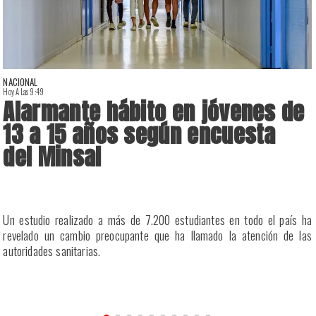
NACIONAL
Hoy A Las 9:49
H
Alarmante hábito en jóvenes de
13 a 15 años según encuesta
del Minsal
a
Un estudio realizado a más de 7.200 estudiantes en todo el país ha
a
revelado un cambio preocupante que ha llamado la atención de las
a
autoridades sanitarias.
n