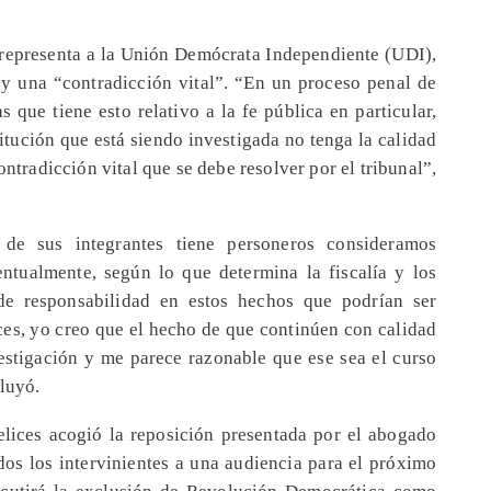
e representa a la Unión Demócrata Independiente (UDI),
ay una “contradicción vital”. “En un proceso penal de
s que tiene esto relativo a la fe pública en particular,
itución que está siendo investigada no tenga la calidad
ntradicción vital que se debe resolver por el tribunal”,
de sus integrantes tiene personeros consideramos
entualmente, según lo que determina la fiscalía y los
 de responsabilidad en estos hechos que podrían ser
nces, yo creo que el hecho de que continúen con calidad
vestigación y me parece razonable que ese sea el curso
cluyó.
telices acogió la reposición presentada por el abogado
dos los intervinientes a una audiencia para el próximo
scutirá la exclusión de Revolución Democrática como