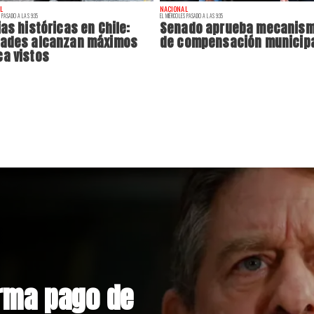
L
NACIONAL
 PASADO A LAS 9:35
EL MIÉRCOLES PASADO A LAS 9:35
ias históricas en Chile:
Senado aprueba mecanis
dades alcanzan máximos
de compensación municip
a vistos
nstrucción de