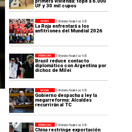
primera vivienda: tope a 6.000
UF y 30 mil cupos
El Miércoles Pasado A Las 9:35
DEPORTES
La Roja enfrentará a los
anfitriones del Mundial 2026
El Miércoles Pasado A Las 9:35
INTERNACIONAL
Brasil reduce contacto
diplomático con Argentina por
dichos de Milei
El Miércoles Pasado A Las 9:35
NACIONAL
Gobierno despacha a ley la
megarreforma: Alcaldes
recurrirán al TC
El Miércoles Pasado A Las 9:35
INTERNACIONAL
China restringe exportación