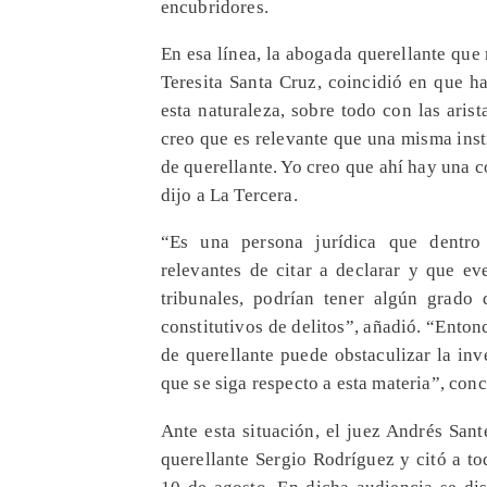
encubridores.
En esa línea, la abogada querellante qu
Teresita Santa Cruz, coincidió en que h
esta naturaleza, sobre todo con las arista
creo que es relevante que una misma inst
de querellante. Yo creo que ahí hay una co
dijo a La Tercera.
“Es una persona jurídica que dentro 
relevantes de citar a declarar y que ev
tribunales, podrían tener algún grado
constitutivos de delitos”, añadió. “Ento
de querellante puede obstaculizar la in
que se siga respecto a esta materia”, con
Ante esta situación, el juez Andrés San
querellante Sergio Rodríguez y citó a to
10 de agosto. En dicha audiencia se di