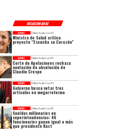
RELACIONADAS
NACIONAL
El Martes Pasado A Las 9:55
Ministra de Salud critica
proyecto “Escucha su Corazón”
NACIONAL
El Martes Pasado A Las 9:55
Corte de Apelaciones rechaza
anulación de absolución de
Claudio Crespo
NACIONAL
El Martes Pasado A Las 9:55
Gobierno busca vetar tres
artículos en megarreforma
NACIONAL
El Martes Pasado A Las 9:55
Sueldos millonarios en
superintendencias: 46
funcionarios ganan igual o más
que presidente Kast