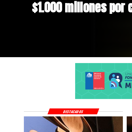
Andes Norte en El Te
riesgos sísmicos
DESTACADOS