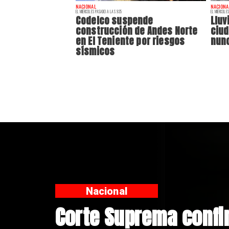
NACIONAL
NACIONA
EL MIÉRCOLES PASADO A LAS 9:35
EL MIÉRCOLES
Codelco suspende
Lluv
construcción de Andes Norte
ciu
en El Teniente por riesgos
nunc
sísmicos
Nacional
Codelco suspende co