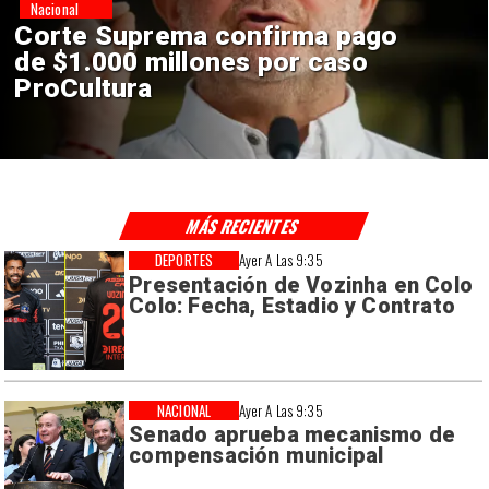
Nacional
Codelco suspende
construcción de Andes Norte
en El Teniente por riesgos
sísmicos
MÁS RECIENTES
DEPORTES
Ayer A Las 9:35
Presentación de Vozinha en Colo
Colo: Fecha, Estadio y Contrato
NACIONAL
Ayer A Las 9:35
Senado aprueba mecanismo de
compensación municipal