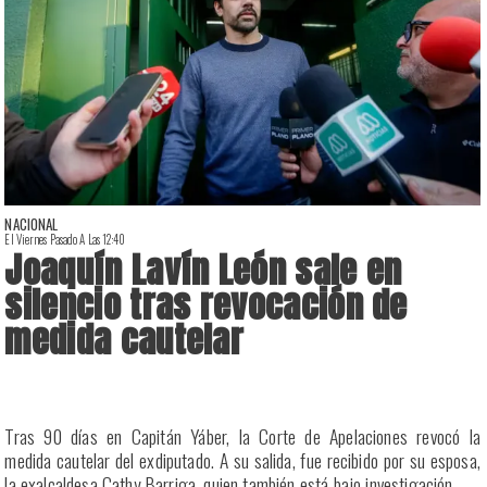
NACIONAL
El Viernes Pasado A Las 12:40
E
Joaquín Lavín León sale en
silencio tras revocación de
medida cautelar
a
Tras 90 días en Capitán Yáber, la Corte de Apelaciones revocó la
s
medida cautelar del exdiputado. A su salida, fue recibido por su esposa,
la exalcaldesa Cathy Barriga, quien también está bajo investigación.