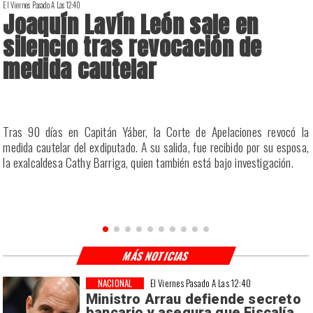
El Viernes Pasado A Las 12:40
E
Joaquín Lavín León sale en
silencio tras revocación de
medida cautelar
a
Tras 90 días en Capitán Yáber, la Corte de Apelaciones revocó la
s
medida cautelar del exdiputado. A su salida, fue recibido por su esposa,
la exalcaldesa Cathy Barriga, quien también está bajo investigación.
MÁS NOTICIAS
NACIONAL
El Viernes Pasado A Las 12:40
Ministro Arrau defiende secreto
bancario y asegura que Fiscalía