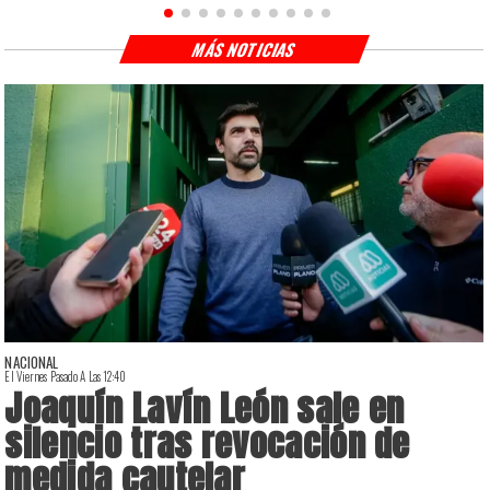
MÁS NOTICIAS
NACIONAL
El Viernes Pasado A Las 12:40
E
Joaquín Lavín León sale en
silencio tras revocación de
medida cautelar