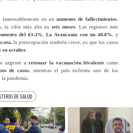
do lamentablemente en un
aumento de fallecimientos
.
s
, la cifra más alta en
seis meses
. Las regiones más
aumento del 63.3%
,
La Araucanía con un 40.8%
, y
acota,
la preocupación también crece, ya que los casos
3 en octubre
.
do urgente a
retomar la vacunación
bivalente
como
nto de casos
, mientras el país enfrenta uno de los
e la pandemia.
STERIO DE SALUD