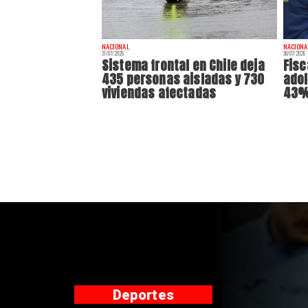
NACIONAL
NACIONA
31/07/2026
30/07/2026
Sistema frontal en Chile deja
Fisc
435 personas aisladas y 730
adol
viviendas afectadas
43% 
Nacional