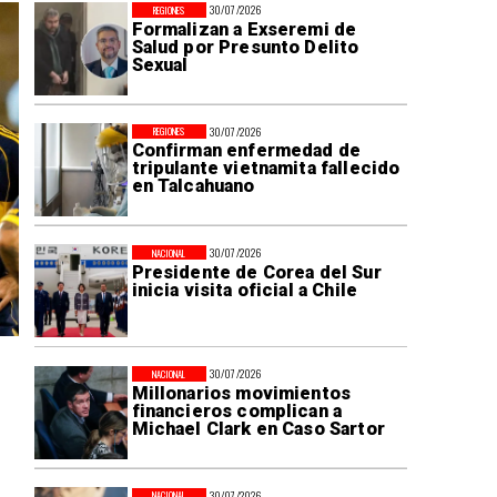
30/07/2026
REGIONES
Formalizan a Exseremi de
Salud por Presunto Delito
Sexual
30/07/2026
REGIONES
Confirman enfermedad de
tripulante vietnamita fallecido
en Talcahuano
30/07/2026
NACIONAL
Presidente de Corea del Sur
inicia visita oficial a Chile
30/07/2026
NACIONAL
Millonarios movimientos
financieros complican a
Michael Clark en Caso Sartor
30/07/2026
NACIONAL