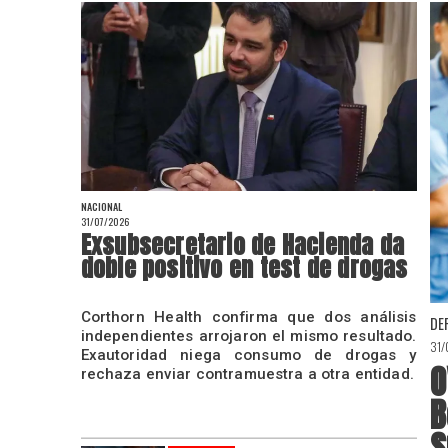
NACIONAL
31/07/2026
Exsubsecretario de Hacienda da
doble positivo en test de drogas
Corthorn Health confirma que dos análisis
DE
independientes arrojaron el mismo resultado.
31
Exautoridad niega consumo de drogas y
O
rechaza enviar contramuestra a otra entidad.
B
S