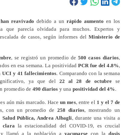
 han reavivado
debido a un
rápido aumento
en los
a que parecía olvidada para muchos. Expertos y
 escalada de casos, según informes del
Ministerio de
embre
, se registró un promedio de
500 casos diarios
,
ados en esa semana. La positividad
PCR fue del 4.8%
,
a UCI y 41 fallecimientos
. Comparando con la semana
ignificativo, ya que del
22 al 28 de octubre
se
un promedio de
490 diarios
y una
positividad del 4%
.
te es aún más marcado. Hace
un mes
, entre el
1 y el 7 de
s, con un promedio de
258 diarios
, mostrando un
de
Salud Pública, Andrea Albagli
, durante una visita a
 clara
la estacionalidad del COVID-19, es crucial
a
y llamó a la población a
vacunarse
con la
dosis