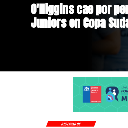
Exsubsecretario de 
doble positivo en te
DESTACADOS