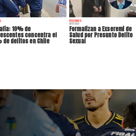
L
REGIONES
30/07/2026
alía: 10% de
Formalizan a Exseremi de
escentes concentra el
Salud por Presunto Delito
de delitos en Chile
Sexual