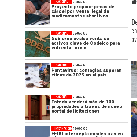
NACIONAL
29/07/2026
Proyecto propone penas de
cárcel por venta ilegal de
medicamentos abortivos
De
en
NACIONAL
29/07/2026
av
Gobierno evalúa venta de
activos clave de Codelco para
enfrentar crisis
NACIONAL
29/07/2026
Hantavirus: contagios superan
cifras de 2025 en el país
NACIONAL
29/07/2026
Estado venderá más de 100
propiedades a través de nuevo
portal de licitaciones
INTERNACIONAL
29/07/2026
EEUU intercepta misiles iraníes