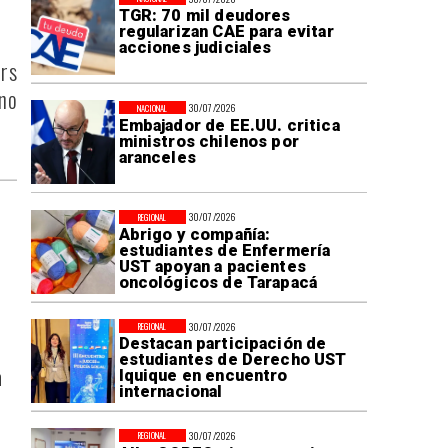
TGR: 70 mil deudores
regularizan CAE para evitar
acciones judiciales
ors
 no
30/07/2026
NACIONAL
Embajador de EE.UU. critica
ministros chilenos por
aranceles
30/07/2026
REGIONAL
Abrigo y compañía:
estudiantes de Enfermería
UST apoyan a pacientes
oncológicos de Tarapacá
30/07/2026
REGIONAL
Destacan participación de
estudiantes de Derecho UST
n
Iquique en encuentro
internacional
30/07/2026
REGIONAL