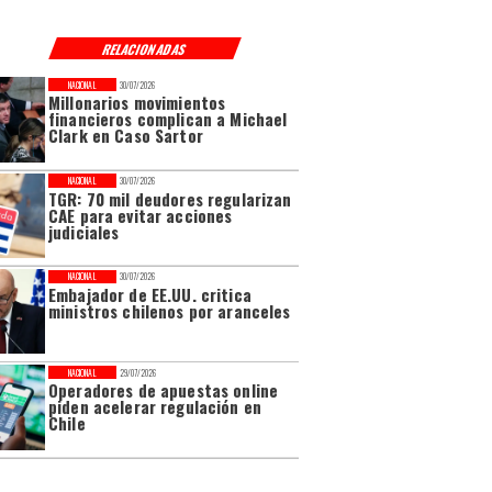
RELACIONADAS
NACIONAL
30/07/2026
Millonarios movimientos
financieros complican a Michael
Clark en Caso Sartor
NACIONAL
30/07/2026
TGR: 70 mil deudores regularizan
CAE para evitar acciones
judiciales
NACIONAL
30/07/2026
Embajador de EE.UU. critica
ministros chilenos por aranceles
NACIONAL
29/07/2026
Operadores de apuestas online
piden acelerar regulación en
Chile