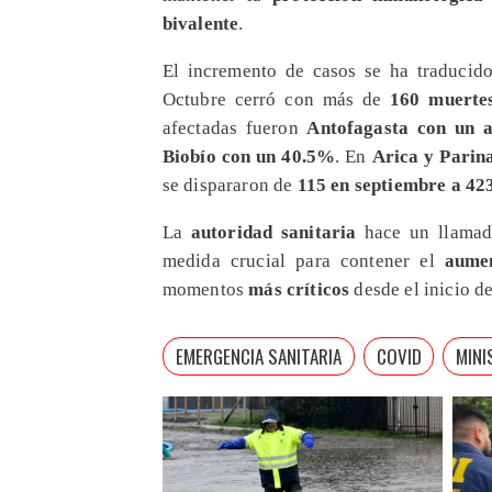
bivalente
.
El incremento de casos se ha traduci
Octubre cerró con más de
160 muerte
afectadas fueron
Antofagasta con un 
Biobío con un 40.5%
. En
Arica y Parin
se dispararon de
115 en septiembre a 42
La
autoridad sanitaria
hace un llama
medida crucial para contener el
aume
momentos
más críticos
desde el inicio d
EMERGENCIA SANITARIA
COVID
MINI