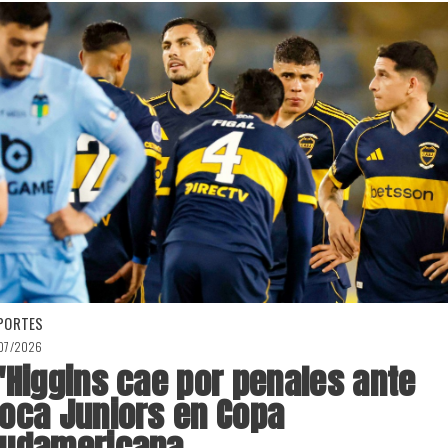
PORTES
/07/2026
'Higgins cae por penales ante
oca Juniors en Copa
udamericana