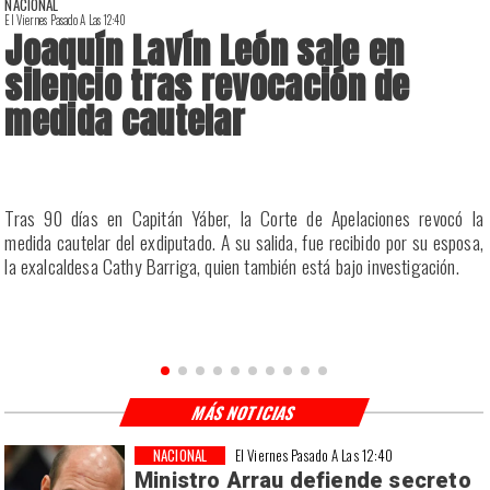
NACIONAL
El Viernes Pasado A Las 12:40
E
Joaquín Lavín León sale en
silencio tras revocación de
medida cautelar
a
Tras 90 días en Capitán Yáber, la Corte de Apelaciones revocó la
s
medida cautelar del exdiputado. A su salida, fue recibido por su esposa,
la exalcaldesa Cathy Barriga, quien también está bajo investigación.
MÁS NOTICIAS
NACIONAL
El Viernes Pasado A Las 12:40
Ministro Arrau defiende secreto