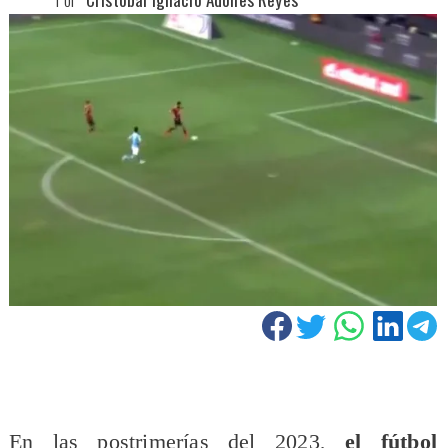
​En las postrimerías del 2023,
el fútbol