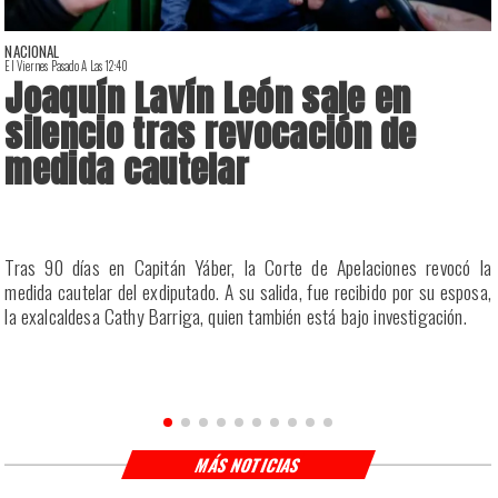
NACIONAL
El Viernes Pasado A Las 12:40
E
Joaquín Lavín León sale en
silencio tras revocación de
medida cautelar
a
Tras 90 días en Capitán Yáber, la Corte de Apelaciones revocó la
s
medida cautelar del exdiputado. A su salida, fue recibido por su esposa,
la exalcaldesa Cathy Barriga, quien también está bajo investigación.
MÁS NOTICIAS