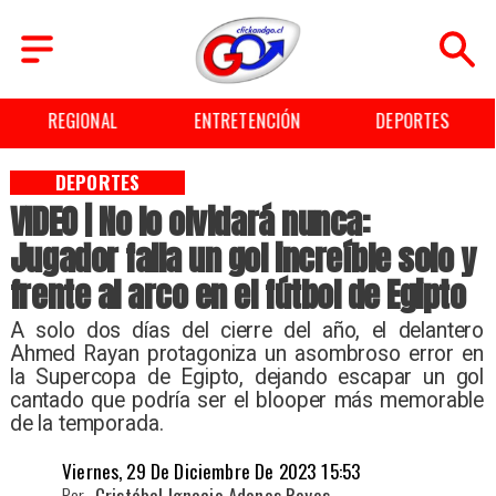
REGIONAL
ENTRETENCIÓN
DEPORTES
DEPORTES
VIDEO | No lo olvidará nunca:
Jugador falla un gol increíble solo y
frente al arco en el fútbol de Egipto
​A solo dos días del cierre del año, el delantero
Ahmed Rayan protagoniza un asombroso error en
la Supercopa de Egipto, dejando escapar un gol
cantado que podría ser el blooper más memorable
de la temporada.
Viernes, 29 De Diciembre De 2023 15:53
Por
Cristóbal Ignacio Adones Reyes