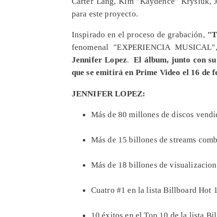
Carter Lang, Kim "Kaydence" Krysiuk, 
para este proyecto.
Inspirado en el proceso de grabación,
"T
fenomenal "EXPERIENCIA MUSICAL", te
Jennifer Lopez
.
El álbum, junto con su
que se emitirá en Prime Video el 16 de 
JENNIFER LOPEZ:
Más de 80 millones de discos vendi
Más de 15 billones de streams comb
Más de 18 billones de visualizacion
Cuatro #1 en la lista Billboard Hot 
10 éxitos en el Top 10 de la lista B