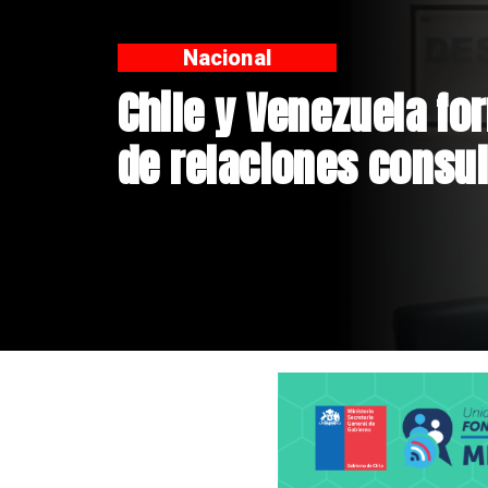
Nacional
Feriantes rechazan 
Flores sobre Fabiola