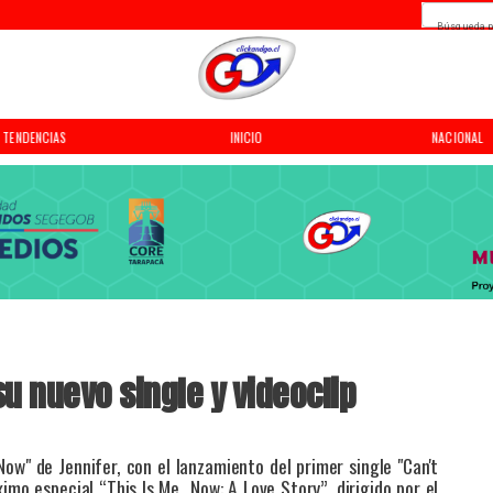
Búsqueda p
INICIO
NACIONAL
REGIONAL
su nuevo single y videoclip
Now" de Jennifer, con el lanzamiento del primer single "Can't
ximo especial “This Is Me…Now: A Love Story”, dirigido por el