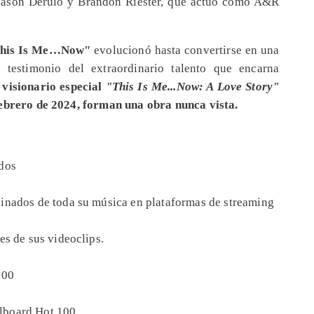
Jason Derulo y Brandon Riester, que actuó como A&R
his Is Me…Now"
evolucionó hasta convertirse en una
stimonio del extraordinario talento que encarna
 visionario especial
"This Is Me...Now: A Love Story"
febrero de 2024, forman una obra nunca vista.
dos
inados de toda su música en plataformas de streaming
es de sus videoclips.
100
illboard Hot 100