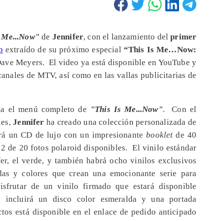
s Me...Now"
de
Jennifer
, con el lanzamiento del
primer
p
extraído de su próximo especial
“This Is Me…Now:
a Dave Meyers. El video ya está disponible en YouTube y
canales de MTV, así como en las vallas publicitarias de
vela el menú completo de
"This Is Me...Now"
. Con el
les,
Jennifer
ha creado una colección personalizada de
irá un CD de lujo con un impresionante
booklet
de 40
2 de 20 fotos polaroid disponibles. El vinilo estándar
fer, el verde, y también habrá ocho vinilos exclusivos
das y colores que crean una emocionante serie para
sfrutar de un vinilo firmado que estará disponible
incluirá un disco color esmeralda y una portada
tos está disponible en el enlace de pedido anticipado