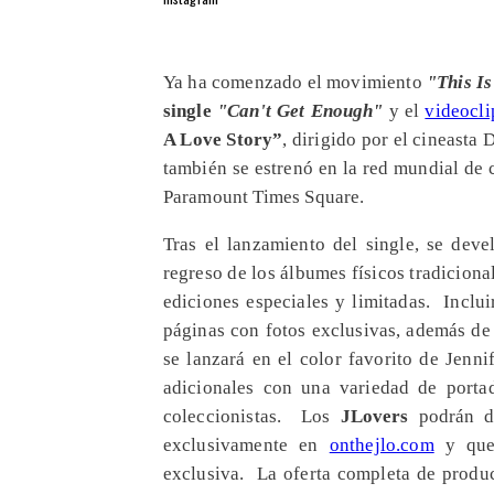
​Ya ha comenzado el movimiento
"This I
single
"Can't Get Enough"
y el
videocli
A Love Story”
, dirigido por el cineast
también se estrenó en la red mundial de 
Paramount Times Square.
Tras el lanzamiento del single, se de
regreso de los álbumes físicos tradiciona
ediciones especiales y limitadas. Inclu
páginas con fotos exclusivas, además de 
se lanzará en el color favorito de Jenni
adicionales con una variedad de porta
coleccionistas. Los
JLovers
podrán di
exclusivamente en
onthejlo.com
y que 
exclusiva. La oferta completa de produc