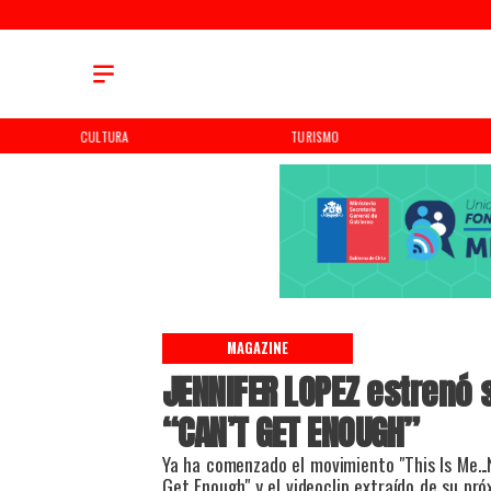
TURISMO
TENDENCIAS
MAGAZINE
JENNIFER LOPEZ estrenó 
“CAN’T GET ENOUGH”
​Ya ha comenzado el movimiento "This Is Me...
Get Enough" y el videoclip extraído de su pró