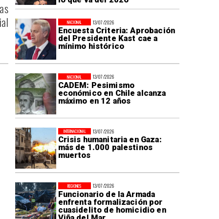
nas
ial
13/07/2026
NACIONAL
Encuesta Criteria: Aprobación
del Presidente Kast cae a
mínimo histórico
13/07/2026
NACIONAL
CADEM: Pesimismo
económico en Chile alcanza
máximo en 12 años
13/07/2026
INTERNACIONAL
Crisis humanitaria en Gaza:
más de 1.000 palestinos
muertos
13/07/2026
REGIONES
Funcionario de la Armada
enfrenta formalización por
cuasidelito de homicidio en
Viña del Mar