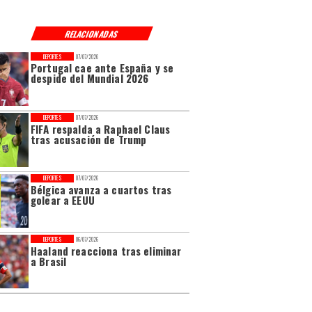
RELACIONADAS
DEPORTES
07/07/2026
Portugal cae ante España y se
despide del Mundial 2026
DEPORTES
07/07/2026
FIFA respalda a Raphael Claus
tras acusación de Trump
DEPORTES
07/07/2026
Bélgica avanza a cuartos tras
golear a EEUU
DEPORTES
06/07/2026
Haaland reacciona tras eliminar
a Brasil