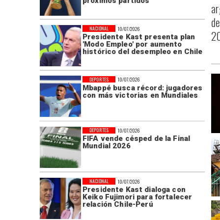
próximos partidos
ar
de
NACIONAL
10/07/2026
20
Presidente Kast presenta plan
'Modo Empleo' por aumento
histórico del desempleo en Chile
DEPORTES
10/07/2026
Mbappé busca récord: jugadores
con más victorias en Mundiales
DEPORTES
10/07/2026
FIFA vende césped de la Final
Mundial 2026
NACIONAL
10/07/2026
Presidente Kast dialoga con
Keiko Fujimori para fortalecer
relación Chile-Perú