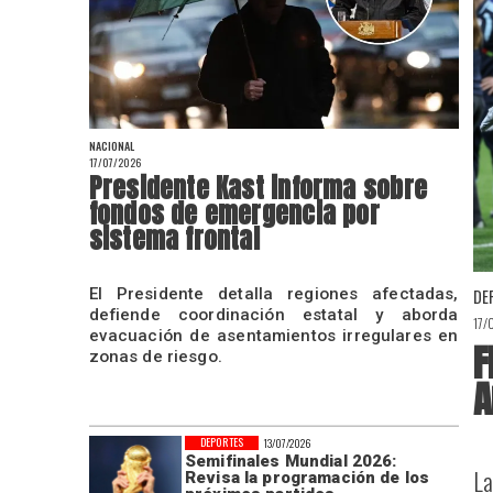
NACIONAL
17/07/2026
Presidente Kast informa sobre
fondos de emergencia por
sistema frontal
El Presidente detalla regiones afectadas,
DE
defiende coordinación estatal y aborda
17/
evacuación de asentamientos irregulares en
F
zonas de riesgo.
A
DEPORTES
13/07/2026
Semifinales Mundial 2026:
La
Revisa la programación de los