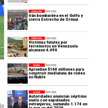
13/07/2026
INTERNACIONAL
Irán bombardea en el Golfo y
cierra Estrecho de Ormuz
13/07/2026
INTERNACIONAL
Víctimas fatales por
terremotos en Venezuela
alcanzan 4.490
13/07/2026
REGIONES
Aprueban $160 millones para
construir medialuna de rodeo
en Ñuble
13/07/2026
NACIONAL
Autoridades anuncian séptimo
vuelo con expulsados
ón
extranjeros, sumando 1.174 en
lo que va del 2026