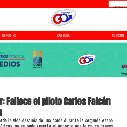
Búsqueda p
DEPORTES
CULTURA
TURISMO
r: Fallece el piloto Carles Falcón
a
pierde la vida después de una caída durante la segunda etapa
médicos, no se pudo revertir el impacto que le causó graves