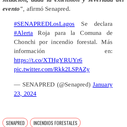
evento"
, afirmó Senapred.
#SENAPREDLosLagos
Se declara
#Alerta
Roja para la Comuna de
Chonchi por incendio forestal. Más
información en:
https://t.co/XTHgYRUYr6
pic.twitter.com/Rkk2LSPAZy
— SENAPRED (@Senapred)
January
23, 2024
SENAPRED
INCENDIOS FORESTALES