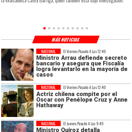
la exalcaldesa Cathy Barriga, quien también está bajo investigación.
MÁS NOTICIAS
NACIONAL
El Viernes Pasado A Las 12:40
Ministro Arrau defiende secreto
bancario y asegura que Fiscalía
logra levantarlo en la mayoría de
casos
NACIONAL
El Viernes Pasado A Las 12:40
Actriz chilena compite por el
Oscar con Penélope Cruz y Anne
Hathaway
NACIONAL
El Jueves Pasado A Las 9:49
Ministro Quiroz detalla