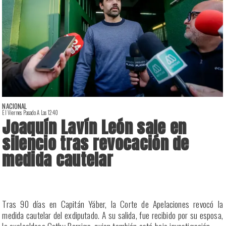
NACIONAL
El Viernes Pasado A Las 12:40
E
Joaquín Lavín León sale en
silencio tras revocación de
medida cautelar
a
Tras 90 días en Capitán Yáber, la Corte de Apelaciones revocó la
s
medida cautelar del exdiputado. A su salida, fue recibido por su esposa,