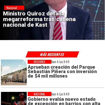
Nacional
Alarmante hábito en jóvenes
de 13 a 15 años según
encuesta del Minsal
MÁS RECIENTES
REGIONES
Ayer A Las 9:49
Aprueban creación del Parque
Sebastián Piñera con inversión
de $4 mil millones
NACIONAL
Ayer A Las 9:49
Gobierno evalúa nuevo estado
de excepción en barrios con alta