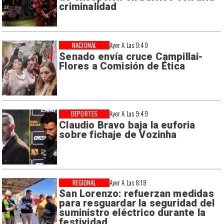
criminalidad
NACIONAL
Ayer A Las 9:49
Senado envía cruce Campillai-
Flores a Comisión de Ética
DEPORTES
Ayer A Las 9:49
Claudio Bravo baja la euforia
sobre fichaje de Vozinha
REGIONAL
Ayer A Las 8:18
San Lorenzo: refuerzan medidas
para resguardar la seguridad del
suministro eléctrico durante la
festividad