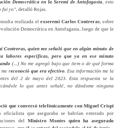
lución Democrática en la Seremi de Antofagasta
, esto
 fui yo"
, detalló Rojas.
onsulta realizada el
exseremi Carlos Contreras
, sobre
Revolución Democrática en Antofagasta, luego de que le
i Contreras, quien me señaló que en algún minuto de
a labores específicas, pero que ya en ese minuto
jando
(...) No me agregó bajo que item o de qué forma
í me r
econoció que era efectivo
. Esa información me la
antes del 2 de mayo del 2023. Esta respuesta se la
dicándole lo que antes señalé, no dándome ninguna
ció que conversó telefónicamente con Miguel Crispi
n oficialista que aseguraba se habrían enterado por
raciones del
Ministro Montes quien ha asegurado
greso, que él se enteró del escándalo el 16 de junio
.