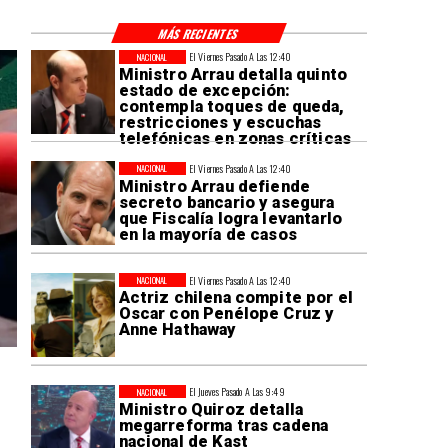
MÁS RECIENTES
El Viernes Pasado A Las 12:40
NACIONAL
Ministro Arrau detalla quinto
estado de excepción:
contempla toques de queda,
restricciones y escuchas
telefónicas en zonas críticas
El Viernes Pasado A Las 12:40
NACIONAL
Ministro Arrau defiende
secreto bancario y asegura
que Fiscalía logra levantarlo
en la mayoría de casos
El Viernes Pasado A Las 12:40
NACIONAL
Actriz chilena compite por el
Oscar con Penélope Cruz y
Anne Hathaway
El Jueves Pasado A Las 9:49
NACIONAL
Ministro Quiroz detalla
megarreforma tras cadena
nacional de Kast