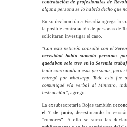
contratación de profesionales de Revo
alguna persona se lo habría dicho que no
En su declaración a Fiscalía agrega la c
la posible contratación de personas de 
solicitaran investigar el caso.
"Con esta petición consulté con el
Serem
necesidad había sumado personas par
quedaban solo tres en la Seremia traba
tenía contratada a esas personas, pero s
entregó por whatsapp. Todo esto fue 
comuniqué vía verbal al Ministro, in
instrucción”
, agregó.
La exsubsecretaria Rojas también
recono
el 7 de junio
, desestimando la versió
“rumores”. A ello se suma las decla
públicamente y en las comisiones del Con