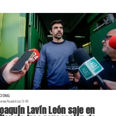
CIONAL
iernes Pasado A Las 12:40
oaquín Lavín León sale en