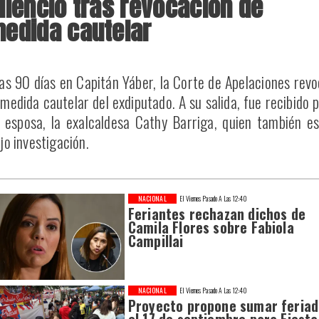
ilencio tras revocación de
edida cautelar
as 90 días en Capitán Yáber, la Corte de Apelaciones rev
 medida cautelar del exdiputado. A su salida, fue recibido 
 esposa, la exalcaldesa Cathy Barriga, quien también e
jo investigación.
NACIONAL
El Viernes Pasado A Las 12:40
Feriantes rechazan dichos de
Camila Flores sobre Fabiola
Campillai
NACIONAL
El Viernes Pasado A Las 12:40
Proyecto propone sumar feria