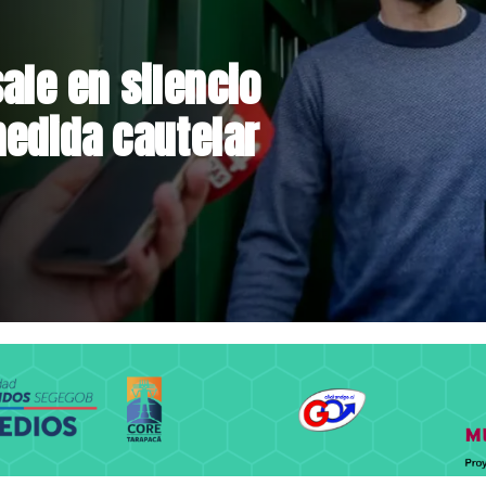
rmalizan reinicio
lares