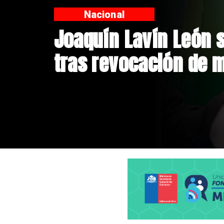
Nacional
Chile y Venezuela fo
de relaciones consu