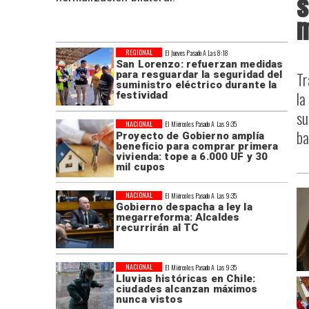
s
m
REGIONAL
El Jueves Pasado A Las 8:18
San Lorenzo: refuerzan medidas
Tr
para resguardar la seguridad del
suministro eléctrico durante la
la
festividad
su
NACIONAL
El Miércoles Pasado A Las 9:35
ba
Proyecto de Gobierno amplía
beneficio para comprar primera
vivienda: tope a 6.000 UF y 30
mil cupos
NACIONAL
El Miércoles Pasado A Las 9:35
Gobierno despacha a ley la
megarreforma: Alcaldes
recurrirán al TC
NACIONAL
El Miércoles Pasado A Las 9:35
Lluvias históricas en Chile:
ciudades alcanzan máximos
nunca vistos