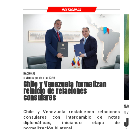
DESTACADOS
NACIONAL
el viernes pasado a las 12:40
Chile y Venezuela formalizan
reinicio de relaciones
consulares
NA
Chile y Venezuela restablecen relaciones
El V
consulares con intercambio de notas
J
diplomáticas, iniciando etapa de
normalización bilateral.