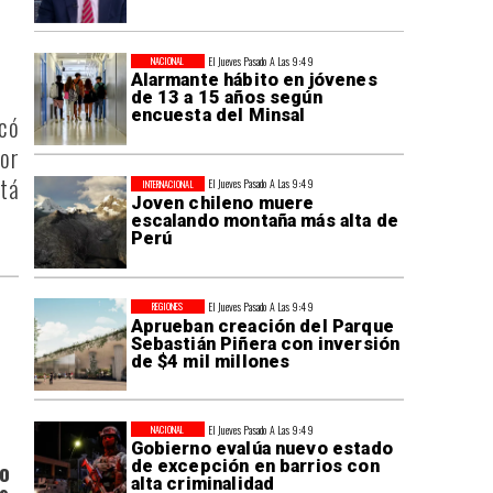
El Jueves Pasado A Las 9:49
NACIONAL
Alarmante hábito en jóvenes
de 13 a 15 años según
encuesta del Minsal
ocó
por
stá
El Jueves Pasado A Las 9:49
INTERNACIONAL
Joven chileno muere
escalando montaña más alta de
Perú
El Jueves Pasado A Las 9:49
REGIONES
Aprueban creación del Parque
Sebastián Piñera con inversión
de $4 mil millones
El Jueves Pasado A Las 9:49
NACIONAL
Gobierno evalúa nuevo estado
de excepción en barrios con
do
alta criminalidad