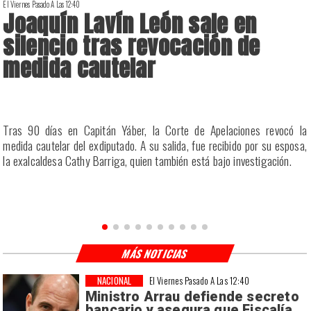
El Viernes Pasado A Las 12:40
E
Joaquín Lavín León sale en
silencio tras revocación de
medida cautelar
a
Tras 90 días en Capitán Yáber, la Corte de Apelaciones revocó la
s
medida cautelar del exdiputado. A su salida, fue recibido por su esposa,
la exalcaldesa Cathy Barriga, quien también está bajo investigación.
MÁS NOTICIAS
NACIONAL
El Viernes Pasado A Las 12:40
Ministro Arrau defiende secreto
bancario y asegura que Fiscalía