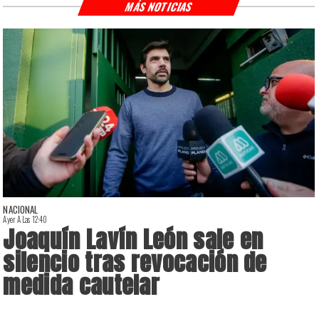
MÁS NOTICIAS
NACIONAL
Ayer A Las 12:40
A
Joaquín Lavín León sale en
silencio tras revocación de
medida cautelar