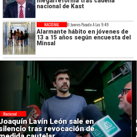
megarreforma tras cadena
nacional de Kast
NACIONAL
El Jueves Pasado A Las 9:49
Alarmante hábito en jóvenes de
13 a 15 años según encuesta del
Minsal
Nacional
Chile y Venezuela formalizan
reinicio de relaciones
consulares