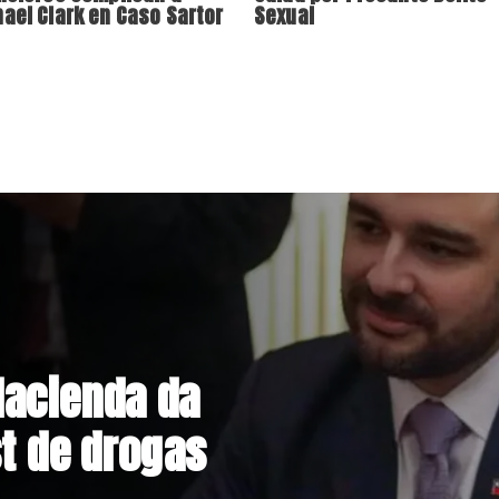
ael Clark en Caso Sartor
Sexual
hile deja 435
 730 viviendas