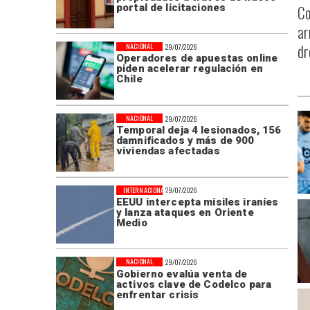
portal de licitaciones
Co
ar
dr
NACIONAL
29/07/2026
Operadores de apuestas online
piden acelerar regulación en
Chile
NACIONAL
29/07/2026
Temporal deja 4 lesionados, 156
damnificados y más de 900
viviendas afectadas
INTERNACIONAL
29/07/2026
EEUU intercepta misiles iraníes
y lanza ataques en Oriente
Medio
NACIONAL
29/07/2026
Gobierno evalúa venta de
activos clave de Codelco para
enfrentar crisis