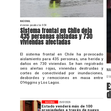
NACIONAL
el viernes pasado a las 9:54
Sistema frontal en Chile deja
435 personas aisladas y 730
viviendas afectadas
El sistema frontal en Chile ha provocado
aislamiento para 435 personas, una herida y
daños en 730 viviendas. Se han registrado
seis alertas rojas, viviendas destruidas y
NA
cortes de conectividad por inundaciones,
El V
desbordes y remociones en masa entre
E
O’Higgins y Los Lagos.
d
NACIONAL
29/07/2026
Estado venderá más de 100
propiedades a través de nuevo