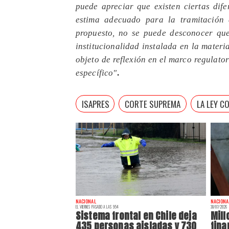
puede apreciar que existen ciertas dif
estima adecuado para la tramitación 
propuesto, no se puede desconocer qu
institucionalidad instalada en la mater
objeto de reflexión en el marco regulator
específico"
.
ISAPRES
CORTE SUPREMA
LA LEY C
NACIONAL
NACIONA
EL VIERNES PASADO A LAS 9:54
30/07/2026
Sistema frontal en Chile deja
Mill
435 personas aisladas y 730
fina