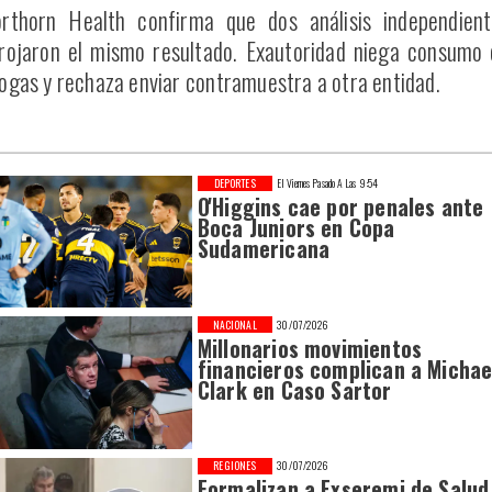
rthorn Health confirma que dos análisis independient
rojaron el mismo resultado. Exautoridad niega consumo
ogas y rechaza enviar contramuestra a otra entidad.
DEPORTES
El Viernes Pasado A Las 9:54
O'Higgins cae por penales ante
Boca Juniors en Copa
Sudamericana
NACIONAL
30/07/2026
Millonarios movimientos
financieros complican a Michae
Clark en Caso Sartor
REGIONES
30/07/2026
Formalizan a Exseremi de Salud