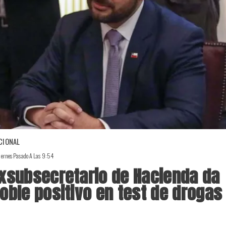
CIONAL
iernes Pasado A Las 9:54
xsubsecretario de Hacienda da
oble positivo en test de drogas