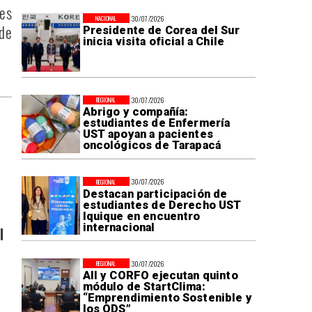
es
30/07/2026
NACIONAL
 de
Presidente de Corea del Sur
inicia visita oficial a Chile
30/07/2026
REGIONAL
Abrigo y compañía:
estudiantes de Enfermería
UST apoyan a pacientes
oncológicos de Tarapacá
30/07/2026
REGIONAL
Destacan participación de
estudiantes de Derecho UST
Iquique en encuentro
internacional
l
30/07/2026
REGIONAL
AII y CORFO ejecutan quinto
módulo de StartClima:
“Emprendimiento Sostenible y
los ODS”