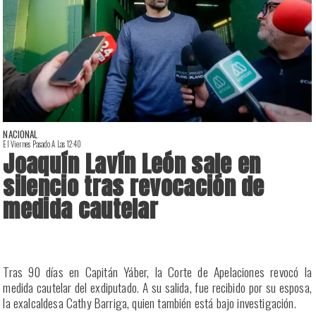
NACIONAL
El Viernes Pasado A Las 12:40
E
Joaquín Lavín León sale en
silencio tras revocación de
medida cautelar
a
Tras 90 días en Capitán Yáber, la Corte de Apelaciones revocó la
s
medida cautelar del exdiputado. A su salida, fue recibido por su esposa,
la exalcaldesa Cathy Barriga, quien también está bajo investigación.