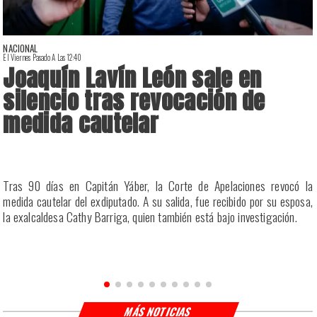
NACIONAL
El Viernes Pasado A Las 12:40
E
Joaquín Lavín León sale en
silencio tras revocación de
medida cautelar
a
Tras 90 días en Capitán Yáber, la Corte de Apelaciones revocó la
s
medida cautelar del exdiputado. A su salida, fue recibido por su esposa,
la exalcaldesa Cathy Barriga, quien también está bajo investigación.
MÁS NOTICIAS