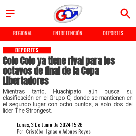
REGIONAL
ENTRETENCIÓN
DEPORTES
DEPORTES
Colo Colo ya tiene rival para los
octavos de final de la Copa
Libertadores
​Mientras tanto, Huachipato aún busca su
clasificación en el Grupo C, donde se mantienen en
el segundo lugar con ocho puntos, a solo dos del
líder The Strongest.
Lunes, 3 De Junio De 2024 15:26
Por
Cristóbal Ignacio Adones Reyes