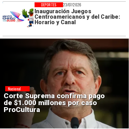
DEPORTES
23/07/2026
Inauguración Juegos
Centroamericanos y del Caribe:
Horario y Canal
Nacional
Codelco suspende
construcción de Andes Norte
en El Teniente por riesgos
sísmicos