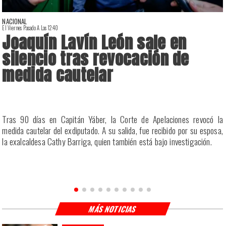
NACIONAL
El Viernes Pasado A Las 12:40
E
Joaquín Lavín León sale en
silencio tras revocación de
medida cautelar
a
Tras 90 días en Capitán Yáber, la Corte de Apelaciones revocó la
s
medida cautelar del exdiputado. A su salida, fue recibido por su esposa,
la exalcaldesa Cathy Barriga, quien también está bajo investigación.
MÁS NOTICIAS