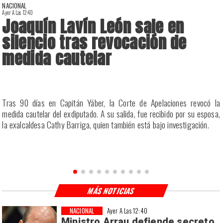
NACIONAL
Ayer A Las 12:40
A
Joaquín Lavín León sale en
silencio tras revocación de
medida cautelar
a
Tras 90 días en Capitán Yáber, la Corte de Apelaciones revocó la
s
medida cautelar del exdiputado. A su salida, fue recibido por su esposa,
la exalcaldesa Cathy Barriga, quien también está bajo investigación.
MÁS NOTICIAS
NACIONAL
Ayer A Las 12:40
Ministro Arrau defiende secreto