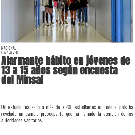
NACIONAL
Hoy A Las 9:49
H
Alarmante hábito en jóvenes de
13 a 15 años según encuesta
del Minsal
a
Un estudio realizado a más de 7.200 estudiantes en todo el país ha
a
revelado un cambio preocupante que ha llamado la atención de las
a
autoridades sanitarias.
n