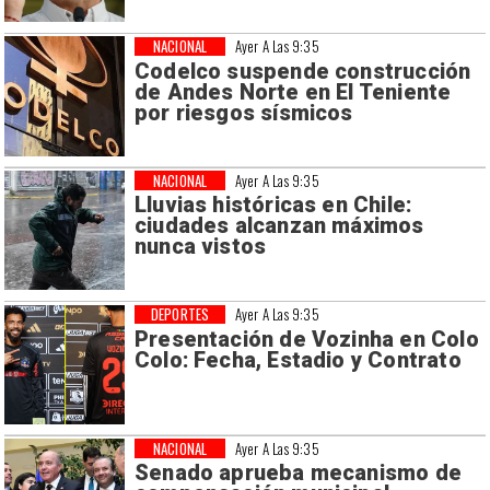
NACIONAL
Ayer A Las 9:35
Codelco suspende construcción
de Andes Norte en El Teniente
por riesgos sísmicos
NACIONAL
Ayer A Las 9:35
Lluvias históricas en Chile:
ciudades alcanzan máximos
nunca vistos
DEPORTES
Ayer A Las 9:35
Presentación de Vozinha en Colo
Colo: Fecha, Estadio y Contrato
NACIONAL
Ayer A Las 9:35
Senado aprueba mecanismo de