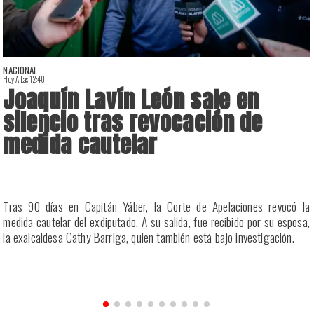
NACIONAL
Hoy A Las 12:40
H
Joaquín Lavín León sale en
silencio tras revocación de
medida cautelar
a
Tras 90 días en Capitán Yáber, la Corte de Apelaciones revocó la
s
medida cautelar del exdiputado. A su salida, fue recibido por su esposa,
la exalcaldesa Cathy Barriga, quien también está bajo investigación.