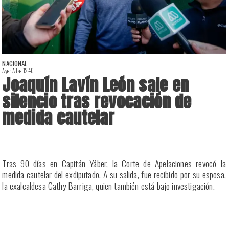
NACIONAL
Ayer A Las 12:40
A
Joaquín Lavín León sale en
silencio tras revocación de
medida cautelar
a
Tras 90 días en Capitán Yáber, la Corte de Apelaciones revocó la
s
medida cautelar del exdiputado. A su salida, fue recibido por su esposa,
la exalcaldesa Cathy Barriga, quien también está bajo investigación.