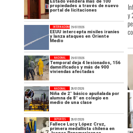
Estado venderá más de 100
In
propiedades a través de nuevo
portal de licitaciones
y 
pe
INTERNACIONAL
29/07/2026
co
EEUU intercepta misiles iraníes
y lanza ataques en Oriente
Medio
NACIONAL
29/07/2026
Temporal deja 4 lesionados, 156
damnificados y más de 900
viviendas afectadas
NACIONAL
28/07/2026
Niña de 2° básico apuñalada por
alumna de 8° en colegio en
medio de una clase
DEPORTES
28/07/2026
Fallece Lucy López Cruz,
primera medallista chilena en