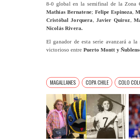
8-0 global en la semifinal de la Zona 
Mathías Bernatene
;
Felipe Espinoza
,
M
Cristóbal Jorquera
,
Javier Quiroz
,
Ma
Nicolás Rivera.
El ganador de esta serie avanzará a la
victorioso entre
Puerto Montt y Ñublense
MAGALLANES
COPA CHILE
COLO COL