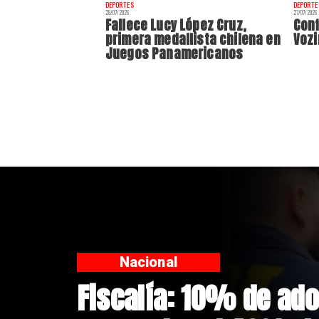
DEPORTES
DEPORTE
28/07/2026
27/07/2026
Fallece Lucy López Cruz,
Conf
primera medallista chilena en
Vozi
Juegos Panamericanos
Internacional
Milei prohíbe ingres