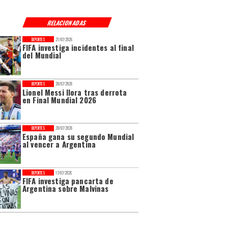
RELACIONADAS
DEPORTES
21/07/2026
FIFA investiga incidentes al final
del Mundial
DEPORTES
20/07/2026
Lionel Messi llora tras derrota
en Final Mundial 2026
DEPORTES
20/07/2026
España gana su segundo Mundial
al vencer a Argentina
DEPORTES
17/07/2026
FIFA investiga pancarta de
Argentina sobre Malvinas