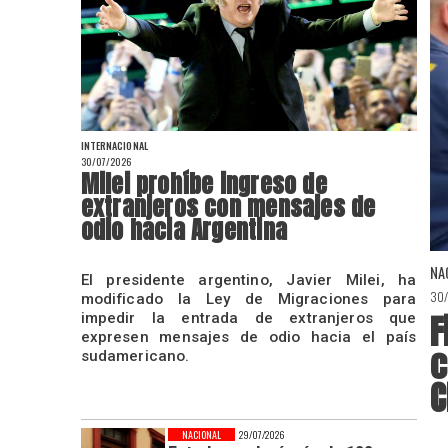
INTERNACIONAL
30/07/2026
Milei prohíbe ingreso de
extranjeros con mensajes de
odio hacia Argentina
NA
El presidente argentino, Javier Milei, ha
30
modificado la Ley de Migraciones para
F
impedir la entrada de extranjeros que
expresen mensajes de odio hacia el país
c
sudamericano.
C
NACIONAL
29/07/2026