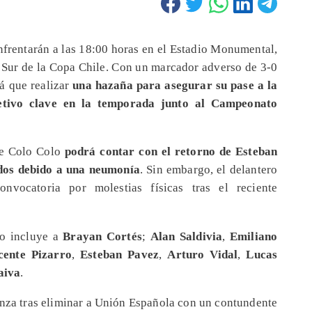
nfrentarán a las 18:00 horas en el Estadio Monumental,
ro Sur de la Copa Chile. Con un marcador adverso de 3-0
rá que realizar
una hazaña para asegurar su pase a la
jetivo clave en la temporada junto al Campeonato
 de Colo Colo
podrá contar con el retorno de Esteban
idos debido a una neumonía
. Sin embargo, el delantero
nvocatoria por molestias físicas tras el reciente
lo incluye a
Brayan Cortés
;
Alan Saldivia
,
Emiliano
cente Pizarro
,
Esteban Pavez
,
Arturo Vidal
,
Lucas
aiva
.
anza tras eliminar a Unión Española con un contundente