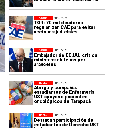
30/07/2026
NACIONAL
TGR: 70 mil deudores
regularizan CAE para evitar
acciones judiciales
30/07/2026
NACIONAL
Embajador de EE.UU. critica
ministros chilenos por
aranceles
30/07/2026
REGIONAL
Abrigo y compañía:
estudiantes de Enfermería
UST apoyan a pacientes
oncológicos de Tarapacá
30/07/2026
REGIONAL
Destacan participación de
estudiantes de Derecho UST