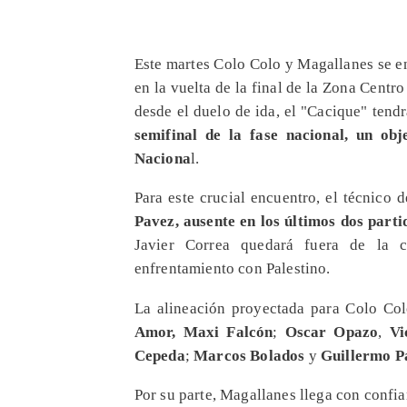
Este martes Colo Colo y Magallanes se e
en la vuelta de la final de la Zona Cent
desde el duelo de ida, el "Cacique" tend
semifinal de la fase nacional, un ob
Naciona
l.
Para este crucial encuentro, el técnico
Pavez, ausente en los últimos dos part
Javier Correa quedará fuera de la co
enfrentamiento con Palestino.
La alineación proyectada para Colo Co
Amor, Maxi Falcón
;
Oscar Opazo
,
Vi
Cepeda
;
Marcos Bolados
y
Guillermo P
Por su parte, Magallanes llega con confi