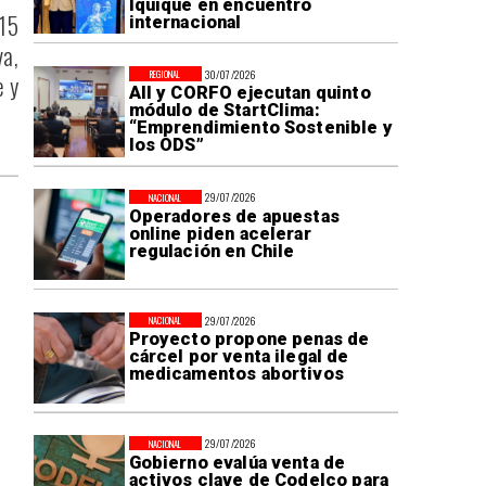
Iquique en encuentro
015
internacional
va,
30/07/2026
REGIONAL
e y
AII y CORFO ejecutan quinto
módulo de StartClima:
“Emprendimiento Sostenible y
los ODS”
29/07/2026
NACIONAL
Operadores de apuestas
online piden acelerar
regulación en Chile
29/07/2026
NACIONAL
Proyecto propone penas de
cárcel por venta ilegal de
medicamentos abortivos
29/07/2026
NACIONAL
Gobierno evalúa venta de
activos clave de Codelco para