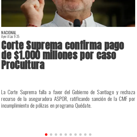
NACIONAL
Ayer A Las 9:35
A
Corte Suprema confirma pago
de $1.000 millones por caso
ProCultura
r
La Corte Suprema falla a favor del Gobierno de Santiago y rechaza
a
recurso de la aseguradora ASPOR, ratificando sanción de la CMF por
incumplimiento de pólizas en programa Quédate.