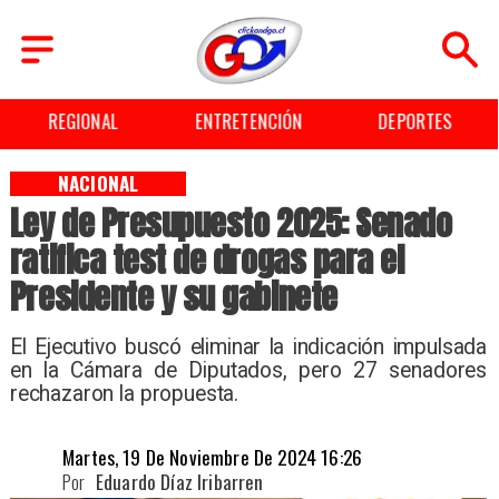
REGIONAL
ENTRETENCIÓN
DEPORTES
NACIONAL
Ley de Presupuesto 2025: Senado
ratifica test de drogas para el
Presidente y su gabinete
​El Ejecutivo buscó eliminar la indicación impulsada
en la Cámara de Diputados, pero 27 senadores
rechazaron la propuesta.
Martes, 19 De Noviembre De 2024 16:26
Por
Eduardo Díaz Iribarren