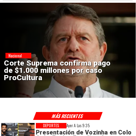
Nacional
Codelco suspende
construcción de Andes Norte
en El Teniente por riesgos
sísmicos
MÁS RECIENTES
DEPORTES
Ayer A Las 9:35
Presentación de Vozinha en Colo