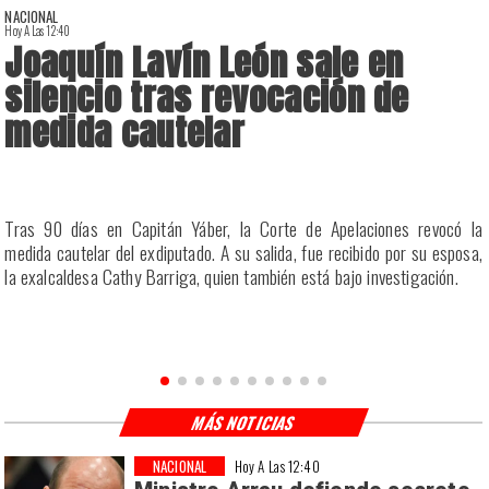
NACIONAL
Hoy A Las 12:40
H
Joaquín Lavín León sale en
silencio tras revocación de
medida cautelar
a
Tras 90 días en Capitán Yáber, la Corte de Apelaciones revocó la
s
medida cautelar del exdiputado. A su salida, fue recibido por su esposa,
la exalcaldesa Cathy Barriga, quien también está bajo investigación.
MÁS NOTICIAS
NACIONAL
Hoy A Las 12:40