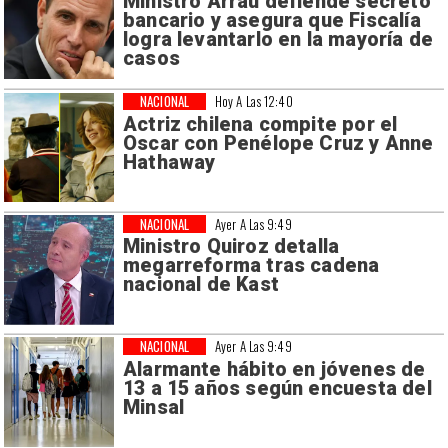
Ministro Arrau defiende secreto
bancario y asegura que Fiscalía
logra levantarlo en la mayoría de
casos
NACIONAL
Hoy A Las 12:40
Actriz chilena compite por el
Oscar con Penélope Cruz y Anne
Hathaway
NACIONAL
Ayer A Las 9:49
Ministro Quiroz detalla
megarreforma tras cadena
nacional de Kast
NACIONAL
Ayer A Las 9:49
Alarmante hábito en jóvenes de
13 a 15 años según encuesta del
Minsal