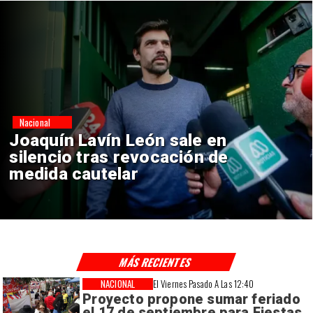
Nacional
Chile y Venezuela formalizan
reinicio de relaciones
consulares
MÁS RECIENTES
NACIONAL
El Viernes Pasado A Las 12:40
Proyecto propone sumar feriado
el 17 de septiembre para Fiestas