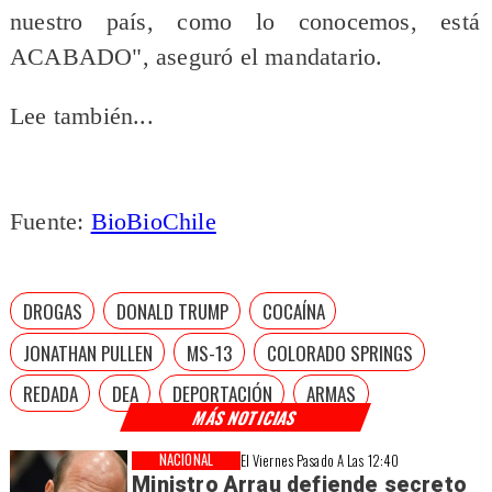
nuestro país, como lo conocemos, está
ACABADO", aseguró el mandatario.
Lee también...
Fuente:
BioBioChile
DROGAS
DONALD TRUMP
COCAÍNA
JONATHAN PULLEN
MS-13
COLORADO SPRINGS
REDADA
DEA
DEPORTACIÓN
ARMAS
MÁS NOTICIAS
NACIONAL
El Viernes Pasado A Las 12:40
Ministro Arrau defiende secreto