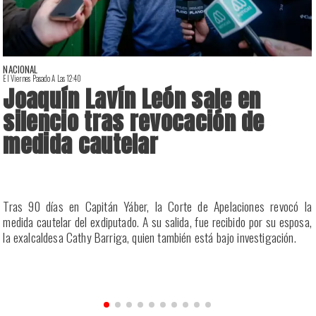
NACIONAL
El Viernes Pasado A Las 12:40
E
Joaquín Lavín León sale en
silencio tras revocación de
medida cautelar
a
Tras 90 días en Capitán Yáber, la Corte de Apelaciones revocó la
s
medida cautelar del exdiputado. A su salida, fue recibido por su esposa,
la exalcaldesa Cathy Barriga, quien también está bajo investigación.