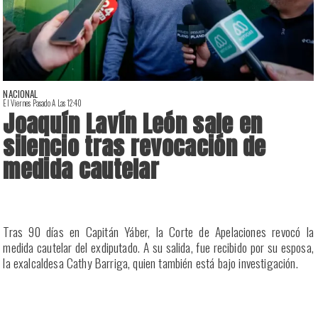
NACIONAL
El Viernes Pasado A Las 12:40
E
Joaquín Lavín León sale en
silencio tras revocación de
medida cautelar
a
Tras 90 días en Capitán Yáber, la Corte de Apelaciones revocó la
s
medida cautelar del exdiputado. A su salida, fue recibido por su esposa,
la exalcaldesa Cathy Barriga, quien también está bajo investigación.