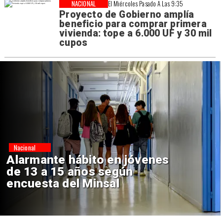
NACIONAL
El Miércoles Pasado A Las 9:35
Proyecto de Gobierno amplía
beneficio para comprar primera
vivienda: tope a 6.000 UF y 30 mil
cupos
Regiones
Aprueban creación del Parque
Sebastián Piñera con inversión
de $4 mil millones