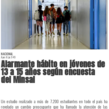
NACIONAL
Ayer A Las 9:49
A
Alarmante hábito en jóvenes de
13 a 15 años según encuesta
del Minsal
a
Un estudio realizado a más de 7.200 estudiantes en todo el país ha
a
revelado un cambio preocupante que ha llamado la atención de las