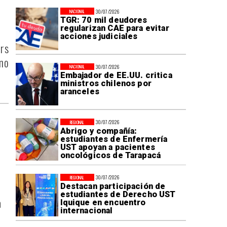
30/07/2026
NACIONAL
TGR: 70 mil deudores
regularizan CAE para evitar
acciones judiciales
ors
 no
30/07/2026
NACIONAL
Embajador de EE.UU. critica
ministros chilenos por
aranceles
30/07/2026
REGIONAL
Abrigo y compañía:
estudiantes de Enfermería
UST apoyan a pacientes
oncológicos de Tarapacá
30/07/2026
REGIONAL
Destacan participación de
estudiantes de Derecho UST
n
Iquique en encuentro
internacional