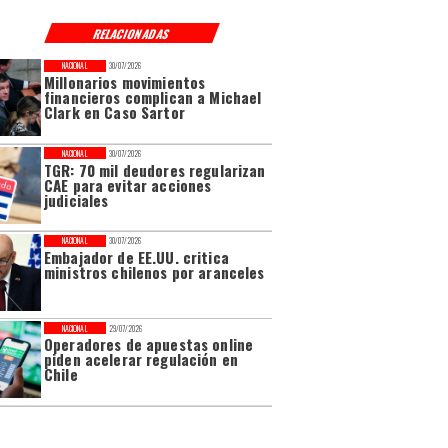
RELACIONADAS
NACIONAL
30/07/2026
Millonarios movimientos
financieros complican a Michael
Clark en Caso Sartor
NACIONAL
30/07/2026
TGR: 70 mil deudores regularizan
CAE para evitar acciones
judiciales
NACIONAL
30/07/2026
Embajador de EE.UU. critica
ministros chilenos por aranceles
NACIONAL
29/07/2026
Operadores de apuestas online
piden acelerar regulación en
Chile