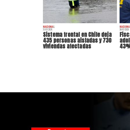
NACIONAL
NACIONA
31/07/2026
30/07/2026
Sistema frontal en Chile deja
Fisc
435 personas aisladas y 730
adol
viviendas afectadas
43% 