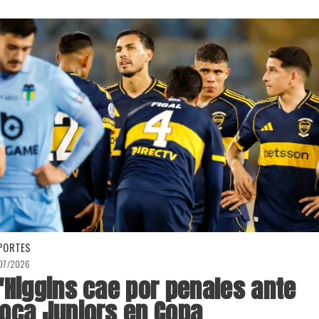
PORTES
/07/2026
'Higgins cae por penales ante
oca Juniors en Copa