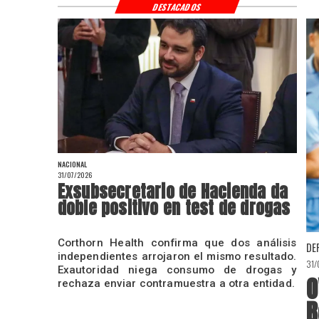
DESTACADOS
NACIONAL
31/07/2026
Exsubsecretario de Hacienda da
doble positivo en test de drogas
Corthorn Health confirma que dos análisis
DE
independientes arrojaron el mismo resultado.
31
Exautoridad niega consumo de drogas y
O
rechaza enviar contramuestra a otra entidad.
B