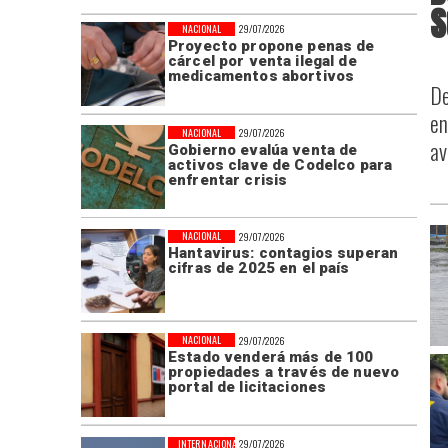
S
NACIONAL
29/07/2026
Proyecto propone penas de
cárcel por venta ilegal de
medicamentos abortivos
De
en
NACIONAL
29/07/2026
av
Gobierno evalúa venta de
activos clave de Codelco para
enfrentar crisis
NACIONAL
29/07/2026
Hantavirus: contagios superan
cifras de 2025 en el país
NACIONAL
29/07/2026
Estado venderá más de 100
propiedades a través de nuevo
portal de licitaciones
INTERNACIONAL
29/07/2026