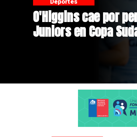
Nacional
Exsubsecretario de 
doble positivo en te