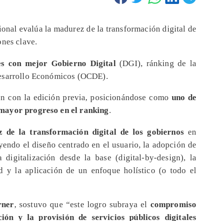
ional evalúa la madurez de la transformación digital de
ones clave.
es con mejor Gobierno Digital
(DGI), ránking de la
Desarrollo Económicos (OCDE).
n con la edición previa, posicionándose como
uno de
mayor progreso en el ranking
.
 de la transformación digital de los gobiernos
en
yendo el diseño centrado en el usuario, la adopción de
digitalización desde la base (digital-by-design), la
ad y la aplicación de un enfoque holístico (o todo el
rner
, sostuvo que “este logro subraya el
compromiso
ión y la provisión de servicios públicos digitales