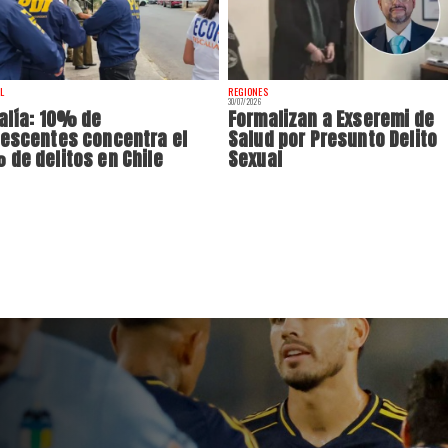
L
REGIONES
30/07/2026
alía: 10% de
Formalizan a Exseremi de
escentes concentra el
Salud por Presunto Delito
de delitos en Chile
Sexual