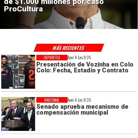
construcción de Andes Norte
en El Teniente por riesgos
sísmicos
MÁS RECIENTES
DEPORTES
Ayer A Las 9:35
Presentación de Vozinha en Colo
Colo: Fecha, Estadio y Contrato
NACIONAL
Ayer A Las 9:35
Senado aprueba mecanismo de
compensación municipal