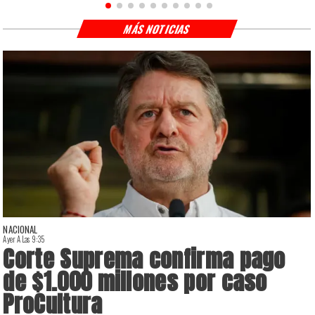
MÁS NOTICIAS
NACIONAL
Ayer A Las 9:35
A
Corte Suprema confirma pago
de $1.000 millones por caso
ProCultura