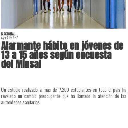
NACIONAL
Ayer A Las 9:49
A
Alarmante hábito en jóvenes de
13 a 15 años según encuesta
del Minsal
a
Un estudio realizado a más de 7.200 estudiantes en todo el país ha
a
revelado un cambio preocupante que ha llamado la atención de las
a
autoridades sanitarias.
n