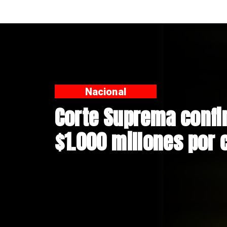
Nacional
Codelco suspende co
Andes Norte en El Te
riesgos sísmicos