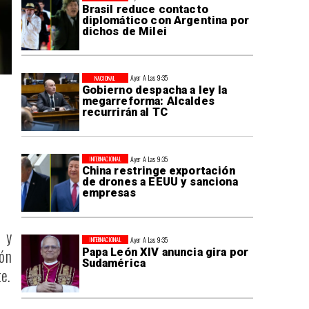
Brasil reduce contacto
diplomático con Argentina por
dichos de Milei
Ayer A Las 9:35
NACIONAL
Gobierno despacha a ley la
megarreforma: Alcaldes
recurrirán al TC
Ayer A Las 9:35
INTERNACIONAL
China restringe exportación
de drones a EEUU y sanciona
empresas
 y
Ayer A Las 9:35
INTERNACIONAL
ión
Papa León XIV anuncia gira por
Sudamérica
e.