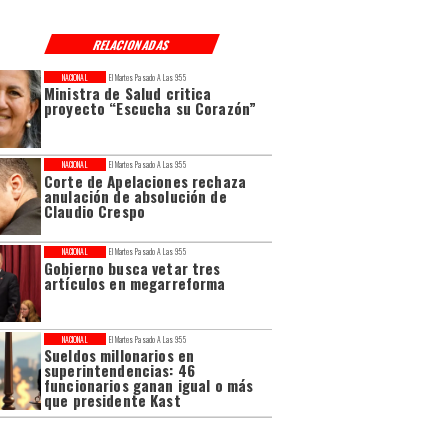
RELACIONADAS
NACIONAL
El Martes Pasado A Las 9:55
Ministra de Salud critica
proyecto “Escucha su Corazón”
NACIONAL
El Martes Pasado A Las 9:55
Corte de Apelaciones rechaza
anulación de absolución de
Claudio Crespo
NACIONAL
El Martes Pasado A Las 9:55
Gobierno busca vetar tres
artículos en megarreforma
NACIONAL
El Martes Pasado A Las 9:55
Sueldos millonarios en
superintendencias: 46
funcionarios ganan igual o más
que presidente Kast