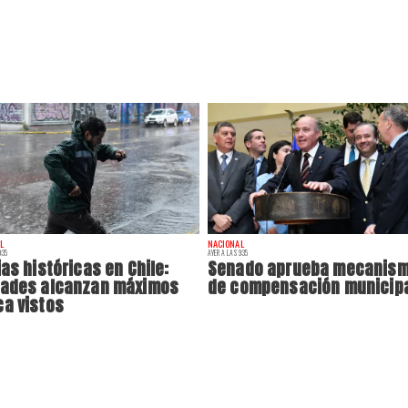
L
NACIONAL
:35
AYER A LAS 9:35
ias históricas en Chile:
Senado aprueba mecanis
dades alcanzan máximos
de compensación municip
a vistos