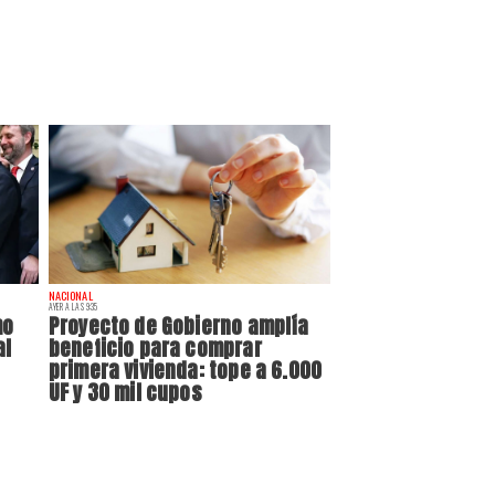
NACIONAL
AYER A LAS 9:35
mo
Proyecto de Gobierno amplía
al
beneficio para comprar
primera vivienda: tope a 6.000
UF y 30 mil cupos