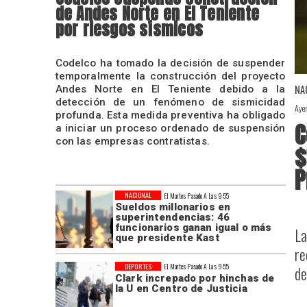
de Andes Norte en El Teniente
por riesgos sísmicos
Codelco ha tomado la decisión de suspender
temporalmente la construcción del proyecto
NA
Andes Norte en El Teniente debido a la
detección de un fenómeno de sismicidad
Aye
profunda. Esta medida preventiva ha obligado
C
a iniciar un proceso ordenado de suspensión
con las empresas contratistas.
$
P
NACIONAL
El Martes Pasado A Las 9:55
Sueldos millonarios en
superintendencias: 46
funcionarios ganan igual o más
La
que presidente Kast
re
DEPORTES
El Martes Pasado A Las 9:55
de
Clark increpado por hinchas de
la U en Centro de Justicia