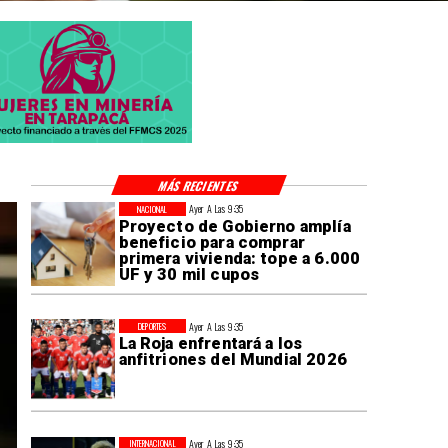
MÁS RECIENTES
Ayer A Las 9:35
NACIONAL
Proyecto de Gobierno amplía
beneficio para comprar
primera vivienda: tope a 6.000
UF y 30 mil cupos
Ayer A Las 9:35
DEPORTES
La Roja enfrentará a los
anfitriones del Mundial 2026
Ayer A Las 9:35
INTERNACIONAL