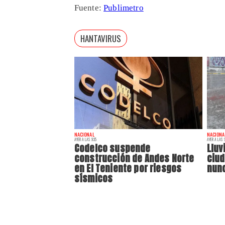
Fuente:
Publimetro
HANTAVIRUS
NACIONAL
NACIONA
AYER A LAS 9:35
AYER A LAS 9
Codelco suspende
Lluv
construcción de Andes Norte
ciu
en El Teniente por riesgos
nunc
sísmicos