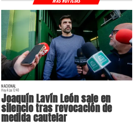
MÁS NOTICIAS
NACIONAL
Hoy A Las 12:40
H
Joaquín Lavín León sale en
silencio tras revocación de
medida cautelar