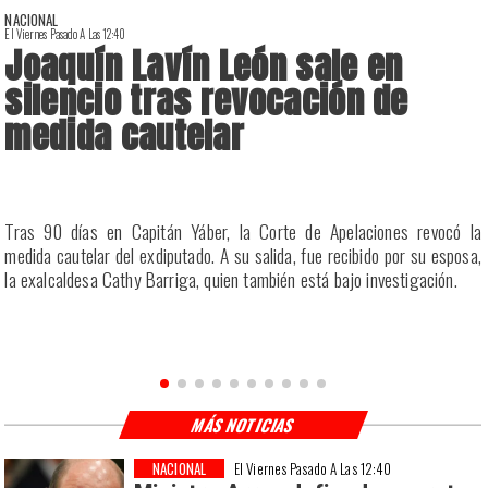
NACIONAL
El Viernes Pasado A Las 12:40
E
Joaquín Lavín León sale en
silencio tras revocación de
medida cautelar
a
Tras 90 días en Capitán Yáber, la Corte de Apelaciones revocó la
s
medida cautelar del exdiputado. A su salida, fue recibido por su esposa,
la exalcaldesa Cathy Barriga, quien también está bajo investigación.
MÁS NOTICIAS
NACIONAL
El Viernes Pasado A Las 12:40