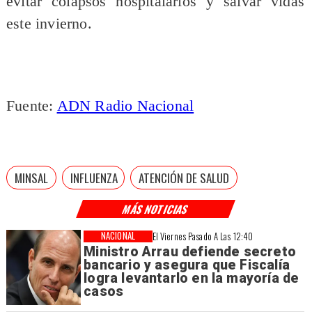
evitar colapsos hospitalarios y salvar vidas
este invierno.
Fuente:
ADN Radio Nacional
MINSAL
INFLUENZA
ATENCIÓN DE SALUD
MÁS NOTICIAS
NACIONAL
El Viernes Pasado A Las 12:40
Ministro Arrau defiende secreto
bancario y asegura que Fiscalía
logra levantarlo en la mayoría de
casos