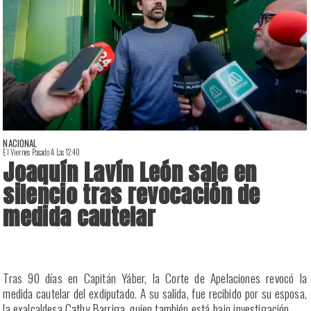
NACIONAL
El Viernes Pasado A Las 12:40
E
Joaquín Lavín León sale en
silencio tras revocación de
medida cautelar
a
Tras 90 días en Capitán Yáber, la Corte de Apelaciones revocó la
s
medida cautelar del exdiputado. A su salida, fue recibido por su esposa,
la exalcaldesa Cathy Barriga, quien también está bajo investigación.