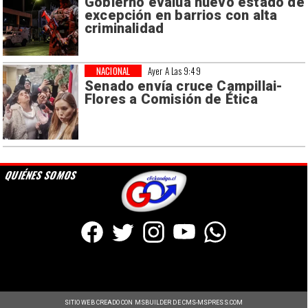
Gobierno evalúa nuevo estado de
excepción en barrios con alta
criminalidad
NACIONAL
Ayer A Las 9:49
Senado envía cruce Campillai-
Flores a Comisión de Ética
QUIÉNES SOMOS
SITIO WEB CREADO CON MSBUILDER DE CMS-MSPRESS.COM