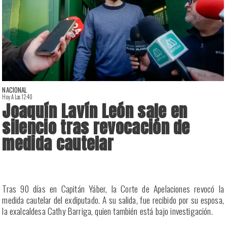
NACIONAL
Hoy A Las 12:40
H
Joaquín Lavín León sale en
silencio tras revocación de
medida cautelar
a
Tras 90 días en Capitán Yáber, la Corte de Apelaciones revocó la
s
medida cautelar del exdiputado. A su salida, fue recibido por su esposa,
la exalcaldesa Cathy Barriga, quien también está bajo investigación.