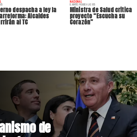
L
NACIONAL
:35
EL MARTES PASADO A LAS 9:55
erno despacha a ley la
Ministra de Salud critica
rreforma: Alcaldes
proyecto “Escucha su
rrirán al TC
Corazón”
o amplía