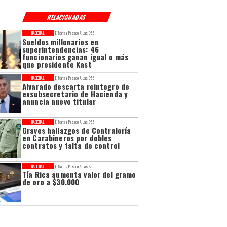
RELACIONADAS
NACIONAL
El Martes Pasado A Las 9:55
Sueldos millonarios en
superintendencias: 46
funcionarios ganan igual o más
que presidente Kast
NACIONAL
El Martes Pasado A Las 9:55
Alvarado descarta reintegro de
exsubsecretario de Hacienda y
anuncia nuevo titular
NACIONAL
El Martes Pasado A Las 9:55
Graves hallazgos de Contraloría
en Carabineros por dobles
contratos y falta de control
NACIONAL
El Martes Pasado A Las 9:55
Tía Rica aumenta valor del gramo
de oro a $30.000