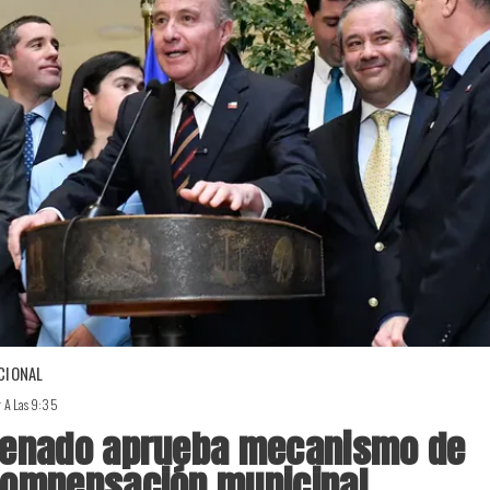
CIONAL
r A Las 9:35
enado aprueba mecanismo de
ompensación municipal