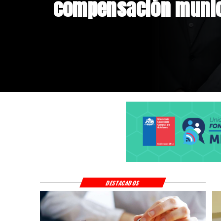
beneficio para comp
vivienda: tope a 6.00
cupos
DESTACADOS