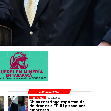
MÁS RECIENTES
Ayer A Las 9:35
INTERNACIONAL
China restringe exportación
de drones a EEUU y sanciona
empresas