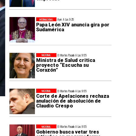
Ayer A Las 9:35
INTERNACIONAL
Papa León XIV anuncia gira por
Sudamérica
El Martes Pasado A Las 9:55
NACIONAL
Ministra de Salud critica
proyecto “Escucha su
Corazón”
El Martes Pasado A Las 9:55
NACIONAL
Corte de Apelaciones rechaza
anulación de absolución de
Claudio Crespo
El Martes Pasado A Las 9:55
NACIONAL
Gobierno busca vetar tres