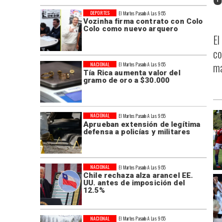
DEPORTES
El Martes Pasado A Las 9:55
Vozinha firma contrato con Colo
Colo como nuevo arquero
El
co
ma
NACIONAL
El Martes Pasado A Las 9:55
Tía Rica aumenta valor del
gramo de oro a $30.000
NACIONAL
El Martes Pasado A Las 9:55
Aprueban extensión de legítima
defensa a policías y militares
NACIONAL
El Martes Pasado A Las 9:55
Chile rechaza alza arancel EE.
UU. antes de imposición del
12.5%
NACIONAL
El Martes Pasado A Las 9:55