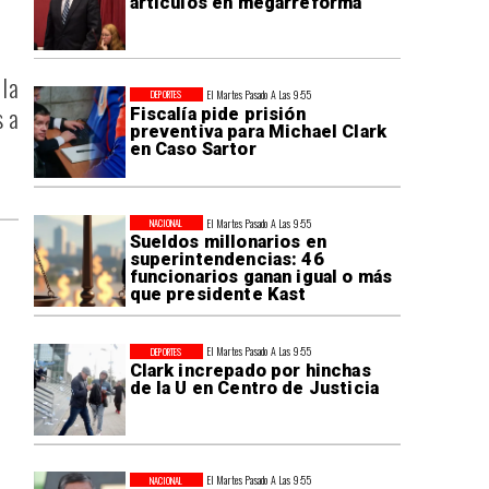
artículos en megarreforma
la
El Martes Pasado A Las 9:55
DEPORTES
s a
Fiscalía pide prisión
preventiva para Michael Clark
en Caso Sartor
El Martes Pasado A Las 9:55
NACIONAL
Sueldos millonarios en
superintendencias: 46
funcionarios ganan igual o más
que presidente Kast
El Martes Pasado A Las 9:55
DEPORTES
Clark increpado por hinchas
de la U en Centro de Justicia
El Martes Pasado A Las 9:55
NACIONAL