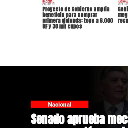
NACIONAL
NACIONA
AYER A LAS 9:35
AYER A LAS 9
Proyecto de Gobierno amplía
Gobi
beneficio para comprar
mega
primera vivienda: tope a 6.000
recu
UF y 30 mil cupos
Nacional
Proyecto de Gobiern