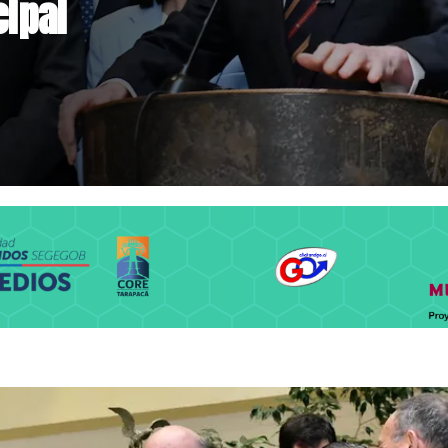
rar primera
0 UF y 30 mil