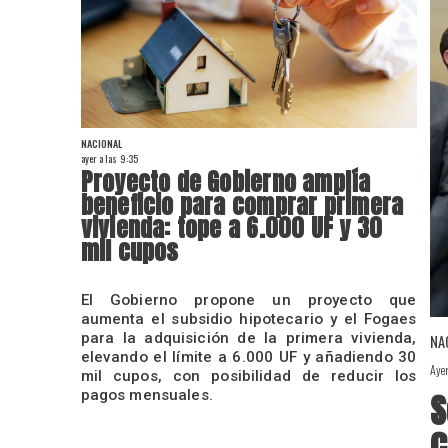
NACIONAL
ayer a las 9:35
Proyecto de Gobierno amplía
beneficio para comprar primera
vivienda: tope a 6.000 UF y 30
mil cupos
El Gobierno propone un proyecto que
aumenta el subsidio hipotecario y el Fogaes
para la adquisición de la primera vivienda,
NA
elevando el límite a 6.000 UF y añadiendo 30
Aye
mil cupos, con posibilidad de reducir los
S
pagos mensuales.
c