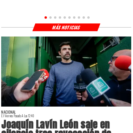
MÁS NOTICIAS
NACIONAL
El Viernes Pasado A Las 12:40
E
Joaquín Lavín León sale en